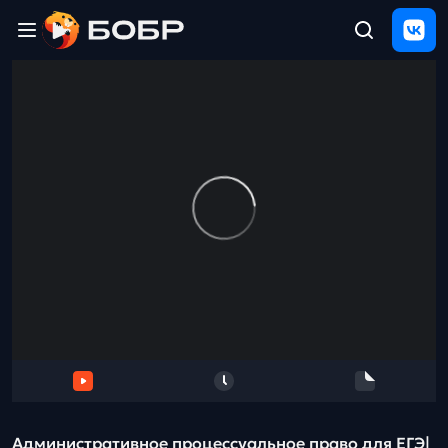
Главная
ЩЕЛЧОК
2026
Полезные
материалы
Проверка
сочинений
Тех
поддержка
Результаты
и
отзыв
Административное процессуальное право для ЕГЭ|