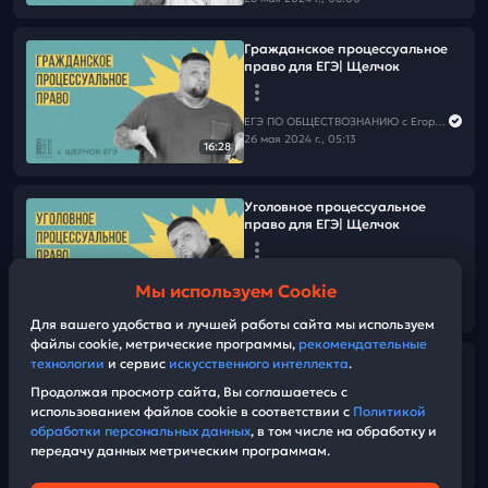
Гражданское процессуальное
право для ЕГЭ| Щелчок
ЕГЭ ПО ОБЩЕСТВОЗНАНИЮ c Егором Кантом
26 мая 2024 г., 05:13
16:28
Уголовное процессуальное
право для ЕГЭ| Щелчок
ЕГЭ ПО ОБЩЕСТВОЗНАНИЮ c Егором Кантом
Мы используем Cookie
26 мая 2024 г., 05:03
15:00
Для вашего удобства и лучшей работы сайта мы используем
файлы cookie, метрические программы,
рекомендательные
технологии
и сервис
искусственного интеллекта
.
Щелчок ЕГЭ 2024 по
обществознанию | Социальный
Продолжая просмотр сайта, Вы соглашаетесь с
контроль. Нормы и Санкции
использованием файлов cookie в соответствии с
Политикой
обработки персональных данных
, в том числе на обработку и
передачу данных метрическим программам.
ЕГЭ ПО ОБЩЕСТВОЗНАНИЮ c Егором Кантом
24:53
17 мая 2024 г., 15:12