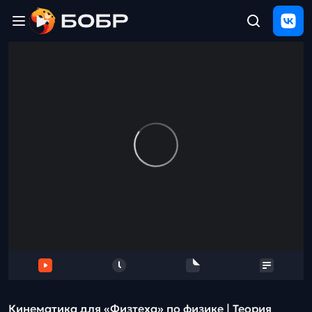
Главная
ЩЕЛЧОК
2026
Полезные
материалы
Проверка
сочинений
Тех
поддержка
Результаты
и
отзыв
Кинематика для «Физтеха» по физике | Теория