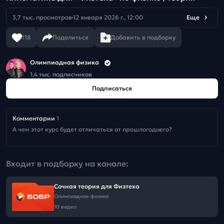
3,7 тыс. просмотров
12 января 2026 г., 12:00
Еще
118
Поделиться
Добавить в подборку
Олимпиадная физика
1,4 тыс. подписчиков
Подписаться
Комментарии
1
А чем этот курс будет отличаться от прошлогоднего?
Входит в подборку на канале:
Сочная теория для Физтеха
Олимпиадная физика
10 видео