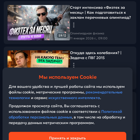
Старт интенсива «Физтех за
месяц» | Как подготовиться к
заклам перечневых олимпиад?
Олимпиадная физика
59:12
11 января 2026 г., 09:00
Откуда здесь колебания? |
Задача с ПВГ 2015
Олимпиадная физика
Мы используем Cookie
08 января 2026 г., 15:00
02:58
Для вашего удобства и лучшей работы сайта мы используем
файлы cookie, метрические программы,
рекомендательные
технологии
и сервис
искусственного интеллекта
.
На Физтехе дали задачу с
межнара?
Продолжая просмотр сайта, Вы соглашаетесь с
использованием файлов cookie в соответствии с
Политикой
обработки персональных данных
, в том числе на обработку и
Олимпиадная физика
передачу данных метрическим программам.
10 декабря 2025 г., 16:30
05:46
Принять и закрыть
Техническая поддержка