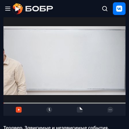
Главная
ЩЕЛЧОК
2026
Полезные
материалы
Проверка
сочинений
Тех
поддержка
Результаты
и
отзыв
Теорвер. Зависимые и независимые события.