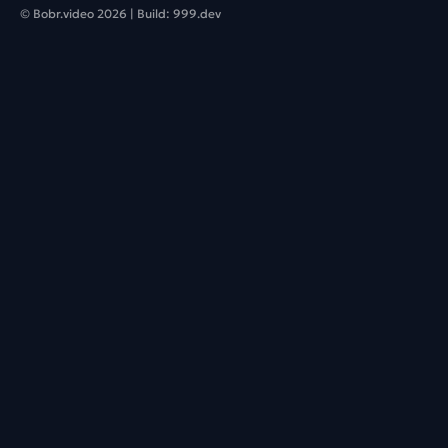
© Bobr.video
2026
| Build:
999.dev