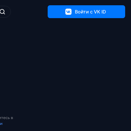
Войти c VK ID
тесь в
ки