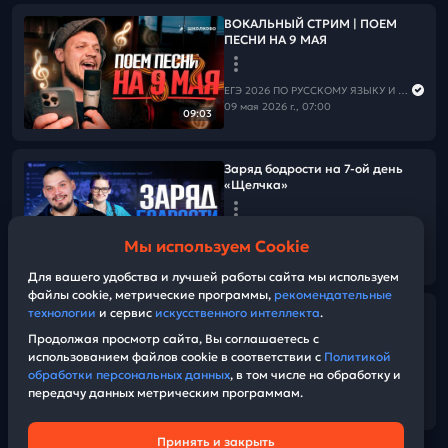
ВОКАЛЬНЫЙ СТРИМ | ПОЕМ
ПЕСНИ НА 9 МАЯ
ЕГЭ 2026 ПО РУССКОМУ ЯЗЫКУ И МАТЕМАТИКЕ
09 мая 2026 г., 07:00
09:03
Заряд бодрости на 7-ой день
«Щелчка»
ЕГЭ 2026 ПО РУССКОМУ ЯЗЫКУ И МАТЕМАТИКЕ
Мы используем Cookie
09 мая 2026 г., 06:00
19:55
Для вашего удобства и лучшей работы сайта мы используем
файлы cookie, метрические программы,
рекомендательные
технологии
и сервис
искусственного интеллекта
.
Хвалим себя | Итоги 6-ого дня
«Щелчка»
Продолжая просмотр сайта, Вы соглашаетесь с
использованием файлов cookie в соответствии с
Политикой
обработки персональных данных
, в том числе на обработку и
ЕГЭ 2026 ПО РУССКОМУ ЯЗЫКУ И МАТЕМАТИКЕ
передачу данных метрическим программам.
08 мая 2026 г., 16:00
20:48
Принять и закрыть
Техническая поддержка