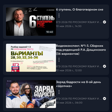
6 ступень. О благотворном сне
ЕГЭ 2026 ПО РУССКОМУ ЯЗЫКУ И МАТЕМАТИКЕ
10 мая 2026 г., 14:30
10:40
Видеоконспект. №1-3. Сборник
под редакцией Р.А. Дощинского
(36 вариантов)
ЕГЭ 2026 ПО РУССКОМУ ЯЗЫКУ И МАТЕМАТИКЕ
10 мая 2026 г., 12:00
Заряд бодрости на 8-ой день
«Щелчка»
ЕГЭ 2026 ПО РУССКОМУ ЯЗЫКУ И МАТЕМАТИКЕ
10 мая 2026 г., 06:00
19:01