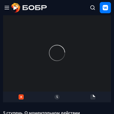
Главная
ЩЕЛЧОК
2026
Полезные
материалы
Проверка
сочинений
Тех
поддержка
Результаты
и
отзыв
5 ступень. О моментальном действии