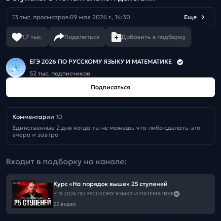
13 тыс. просмотров
09 мая 2026 г., 14:30
Еще
1,7 тыс.
Поделиться
Добавить в подборку
ЕГЭ 2026 ПО РУССКОМУ ЯЗЫКУ И МАТЕМАТИКЕ
52 тыс. подписчиков
Подписаться
Комментарии
10
Единственные 2 дня когда ты не можешь что-либо сделать-это 
вчера и завтра
Входит в подборку на канале:
Курс «На порядок выше» 25 ступеней
ЕГЭ 2026 ПО РУССКОМУ ЯЗЫКУ И МАТЕМАТИКЕ
25 видео