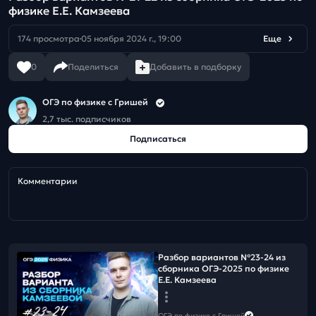
физике Е.Е. Камзеева
174 просмотра
05 ноября 2024 г., 19:00
Еще
0
Поделиться
Добавить в подборку
ОГЭ по физике с Гришей
2,7 тыс. подписчиков
Подписаться
Комментарии
Разбор вариантов №23-24 из
сборника ОГЭ-2025 по физике
Е.Е. Камзеева
ОГЭ по физике с Гришей