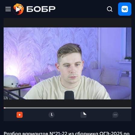
Главная
ЩЕЛЧОК
2026
Полезные
материалы
Проверка
сочинений
Тех
поддержка
Результаты
и
отзыв
Разбор вариантов №21-22 из сборника ОГЭ-2025 по