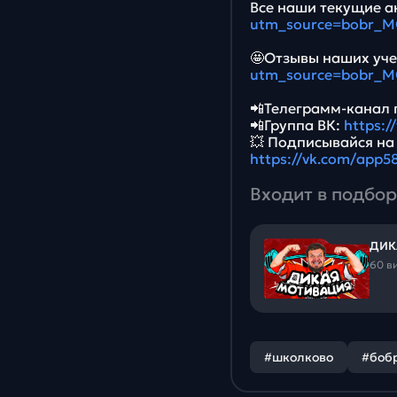
Все наши текущие ак
utm_source=bobr_
🤩Отзывы наших уче
utm_source=bobr_
📲Телеграмм-канал 
📲Группа ВК:
https:
💥 Подписывайся на
https://vk.com/app
Входит в подбор
ДИК
60 в
#школково
#боб