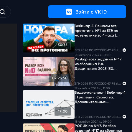
Войти c VK ID
Вебинар 5. Решаем все
прототипы №1 из ЕГЭ по
математике за 4 часа |
Планиметрия с нуля и до
ЕГЭ
30:35
ЕГЭ 2026 ПО РУССКОМУ ЯЗЫКУ И МАТЕМАТИКЕ
20 октября 2024 г., 08:00
Разбор всех заданий №17
из сборника Р.А.
Дощинского 2025 (50
вариантов)
02:23:50
ЕГЭ 2026 ПО РУССКОМУ ЯЗЫКУ И МАТЕМАТИКЕ
19 октября 2024 г., 11:30
Видео-конспект | Вебинар 4
| Трапеция. Свойства.
Дополнительные
построения
17:00
ЕГЭ 2026 ПО РУССКОМУ ЯЗЫКУ И МАТЕМАТИКЕ
18 октября 2024 г., 09:00
РОЛИК по №17. Разбор
заданий №17 из сборника