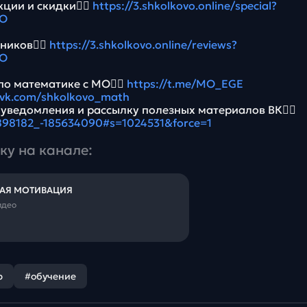
ции и скидки👉🏻
https://3.shkolkovo.online/special?
MO
ников👉🏻
https://3.shkolkovo.online/reviews?
MO
по математике с МО👉🏻
https://t.me/MO_EGE
//vk.com/shkolkovo_math
 уведомления и рассылку полезных материалов ВК👉🏻
5898182_-185634090#s=1024531&force=1
ку на канале:
АЯ МОТИВАЦИЯ
идео
р
#обучение