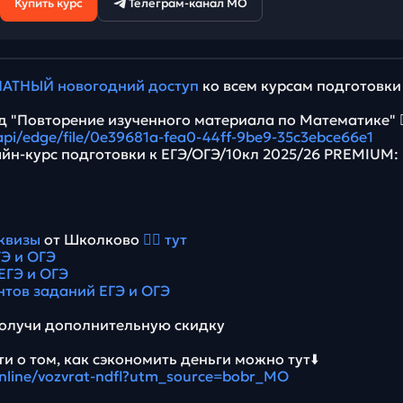
Купить курс
Телеграм-канал МО
АТНЫЙ новогодний доступ
ко всем курсам подготовки
 "Повторение изученного материала по Математике" 👉
/api/edge/file/0e39681a-fea0-44ff-9be9-35c3ebce66e1
йн-курс подготовки к ЕГЭ/ОГЭ/10кл 2025/26 PREMIUM:
квизы
от Школково
👉🏻 тут
Э и ОГЭ
ЕГЭ и ОГЭ
нтов заданий ЕГЭ и ОГЭ
олучи дополнительную скидку
и о том, как сэкономить деньги можно тут⬇️
.online/vozvrat-ndfl?utm_source=bobr_MO