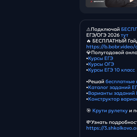
⚠️Подключай
БЕСПЛ
ЕГЭ/ОГЭ 2026
тут
🔥 БЕСПЛАТНЫЙ Гайд
https://b.bobr.video
💎Полугодовой онла
▪️
Курсы ЕГЭ
▪️
Курсы ОГЭ
▪️
Курсы ЕГЭ 10 класс
▪️Решай
бесплатные 
▪️
Каталог заданий ЕГ
▪️
Варианты заданий 
▪️
Конструктор вариа
🎯
Крути рулетку
и п
💸Узнать подробност
https://3.shkolkovo