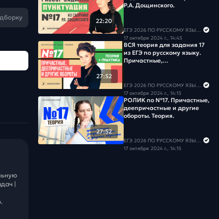
Р.А. Дощинского.
одборку
22:20
ЕГЭ 2026 ПО РУССКОМУ ЯЗЫКУ И МАТЕМАТИКЕ
17 октября 2024 г., 14:45
ВСЯ теория для задания 17
из ЕГЭ по русскому языку.
Причастные,
деепричастные и другие
обороты. Четко и без воды
27:52
ЕГЭ 2026 ПО РУССКОМУ ЯЗЫКУ И МАТЕМАТИКЕ
17 октября 2024 г., 14:15
РОЛИК по №17. Причастные,
деепричастные и другие
обороты. Теория.
27:52
ЕГЭ 2026 ПО РУССКОМУ ЯЗЫКУ И МАТЕМАТИКЕ
17 октября 2024 г., 14:15
льную
дач |
.