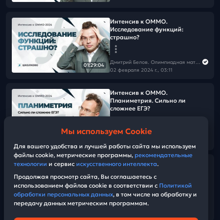
Интенсив к ОММО.
Исследование функций:
страшно?
Дмитрий Белов. Олимпиадная математика в Школково
01:29:04
02 февраля 2024 г., 03:11
Интенсив к ОММО.
Планиметрия. Сильно ли
сложнее ЕГЭ?
Мы используем Cookie
Дмитрий Белов. Олимпиадная математика в Школково
01:15:38
02 февраля 2024 г., 00:57
Для вашего удобства и лучшей работы сайта мы используем
файлы cookie, метрические программы,
рекомендательные
Разбор регионального этапа
технологии
и сервис
искусственного интеллекта
.
ВсОШ по математике 23/24.
Продолжая просмотр сайта, Вы соглашаетесь с
День 2 (9-11 класс)
использованием файлов cookie в соответствии с
Политикой
обработки персональных данных
, в том числе на обработку и
передачу данных метрическим программам.
Дмитрий Белов. Олимпиадная математика в Школково
03:22:24
01 февраля 2024 г., 20:04