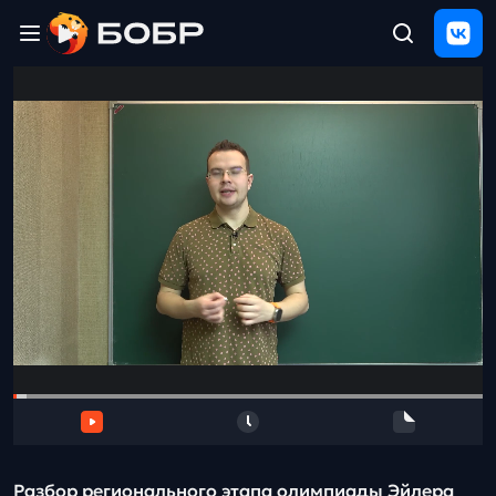
Главная
ЩЕЛЧОК
2026
Полезные
материалы
Проверка
сочинений
Тех
поддержка
Результаты
и
отзыв
Разбор регионального этапа олимпиады Эйлера