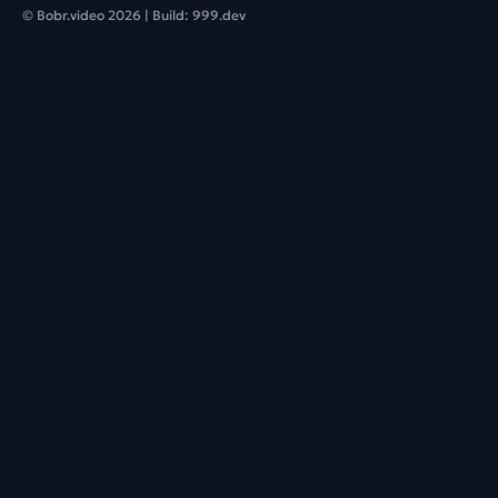
© Bobr.video
2026
| Build:
999.dev