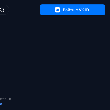
Войти c VK ID
тесь в
ки