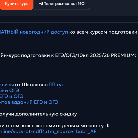
Купить курс
Телеграм-канал МО
АТНЫЙ новогодний доступ
ко всем курсам подготовки
йн-курс подготовки к ЕГЭ/ОГЭ/10кл 2025/26 PREMIUM:
квизы
от Школково
👉🏻 тут
Э и ОГЭ
ЕГЭ и ОГЭ
нтов заданий ЕГЭ и ОГЭ
олучи дополнительную скидку
и о том, как сэкономить деньги можно тут⬇️
online/vozvrat-ndfl?utm_source=bobr_AF