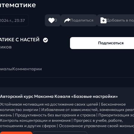
атематике
0
Поделиться
Добавить в п
2024 г., 23:37
АТИКЕ С НАСТЕЙ
Подписаться
чиков
риалы
Комментарии
Авторский курс Максима Коваля «Базовые настройки»
Устойчивая мотивация на достижение своих целей | Бесконечное
количество энергии | Избавление от зависимостей, заменяющих реа
жизнь | Продуктивность без выгорания и страхов | Приоритизация за
Контроль концентрации и внимания | Прогресс в учебе, работе,
отношениях и других сферах | Осознанное управление своей жизнью