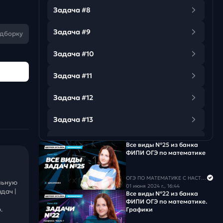
Задача #8
Задача #9
одборку
Задача #10
Задача #11
Задача #12
Задача #13
Задача #14
Все виды №25 из банка
ФИПИ ОГЭ по математике
Задача #15
ОГЭ ПО МАТЕМАТИКЕ С НАСТЕЙ
льную
Задача #16
01 июня 2024 г., 16:44
дач |
Все виды №22 из банка
ФИПИ ОГЭ по математике.
Задача #17
.
Графики