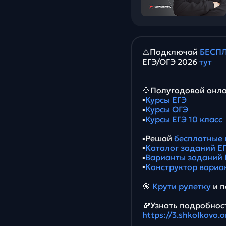
⚠️Подключай
БЕСПЛ
ЕГЭ/ОГЭ 2026
тут
💎Полугодовой онла
▪️
Курсы ЕГЭ
▪️
Курсы ОГЭ
▪️
Курсы ЕГЭ 10 класс
▪️Решай
бесплатные 
▪️
Каталог заданий ЕГ
▪️
Варианты заданий 
▪️
Конструктор вариа
🎯
Крути рулетку
и п
💸Узнать подробност
https://3.shkolkovo.