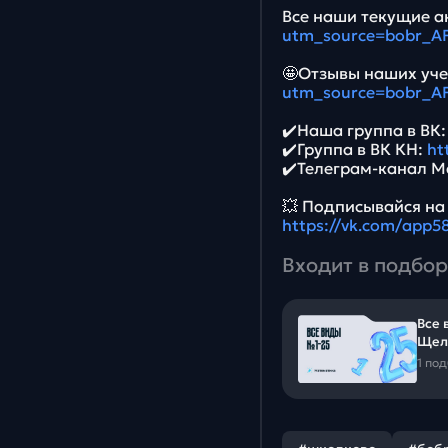
Все наши текущие ак
utm_source=bobr_A
🤩Отзывы наших уче
utm_source=bobr_A
✔️Наша группа в ВК
✔️Группа в ВК КН:
ht
✔️Телеграм-канал М
💥 Подписывайся на
https://vk.com/app
Входит в подбор
Все 
Щел
1 по