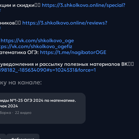
ции и скидки👉🏻
https://3.shkolkovo.online/special?
F
ников👉🏻
https://3.shkolkovo.online/reviews?
F
:
https://vk.com/shkolkovo_oge
tps://vk.com/shkolkovo_ogefiz
атематика ОГЭ:
https://t.me/nagibatorOGE
 уведомления и рассылку полезных материалов ВК👉🏻
5898182_-185634090#s=1024531&force=1
ку на канале:
виды №1-25 ОГЭ 2024 по математике.
чок 2024
дборка
·
22 видео