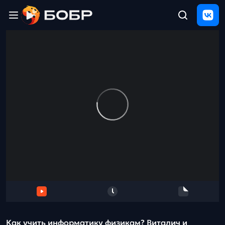
Главная
ЩЕЛЧОК
2026
Полезные
материалы
Проверка
сочинений
Тех
поддержка
Результаты
и
отзыв
Как учить информатику физикам? Виталич и