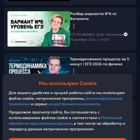
Разбор варианта №6 от
Виталича
ЕГЭ ПО ФИЗИКЕ 2026 с Виталичем
18 декабря 2024 г., 14:00
01:45:32
Термодинамика процесса за 5
минут | ЕГЭ 2026 по физике
ЕГЭ ПО ФИЗИКЕ 2026 с Виталичем
Мы используем Cookie
18 декабря 2024 г., 12:00
11:18
Для вашего удобства и лучшей работы сайта мы используем
файлы cookie, метрические программы,
рекомендательные
технологии
и сервис
искусственного интеллекта
.
Физикам нужно сдавать ЕГЭ по
информатике? Реакция
Продолжая просмотр сайта, Вы соглашаетесь с
Виталича на пресс-релиз МГТУ
использованием файлов cookie в соответствии с
Политикой
им. Баумана
обработки персональных данных
, в том числе на обработку и
передачу данных метрическим программам.
ЕГЭ ПО ФИЗИКЕ 2026 с Виталичем
14:12
17 декабря 2024 г., 15:40