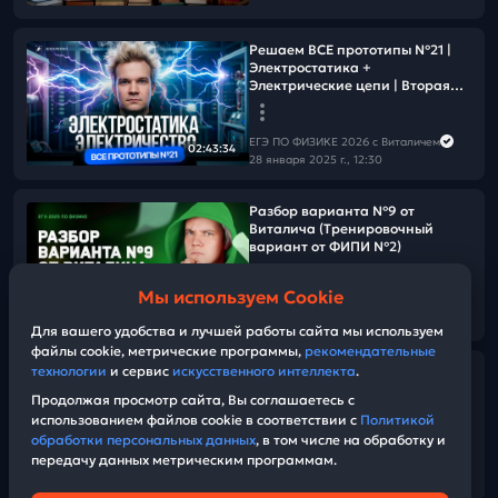
Решаем ВСЕ прототипы №21 |
Электростатика +
Электрические цепи | Вторая
часть ЕГЭ 2026 по физике
ЕГЭ ПО ФИЗИКЕ 2026 с Виталичем
02:43:34
28 января 2025 г., 12:30
Разбор варианта №9 от
Виталича (Тренировочный
вариант от ФИПИ №2)
Мы используем Cookie
ЕГЭ ПО ФИЗИКЕ 2026 с Виталичем
01:31:45
27 января 2025 г., 14:00
Для вашего удобства и лучшей работы сайта мы используем
файлы cookie, метрические программы,
рекомендательные
технологии
и сервис
искусственного интеллекта
.
Сделай 3 «простых» действия!
Твои баллы будут расти!
Продолжая просмотр сайта, Вы соглашаетесь с
использованием файлов cookie в соответствии с
Политикой
обработки персональных данных
, в том числе на обработку и
ЕГЭ ПО ФИЗИКЕ 2026 с Виталичем
передачу данных метрическим программам.
24 января 2025 г., 17:00
07:08