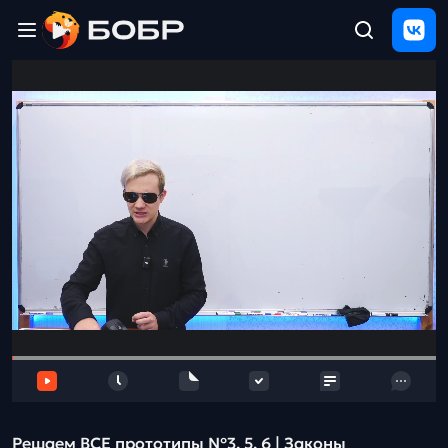
Главная
ЩЕЛЧОК
2026
Полезные
материалы
Проверка
сочинений
Тех
поддержка
Результаты
и
отзыв
Решаем ВСЕ прототипы №3, 5, 6 | Законы