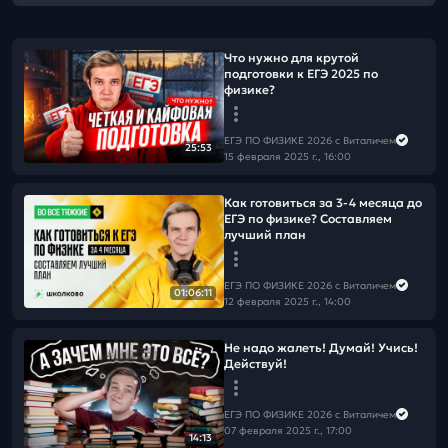
Что нужно для крутой
подготовки к ЕГЭ 2025 по
физике?
ЕГЭ ПО ФИЗИКЕ 2026 с Виталичем
25:53
15 февраля 2025 г., 16:00
Как готовиться за 3-4 месяца до
ЕГЭ по физике? Составляем
лучший план
ЕГЭ ПО ФИЗИКЕ 2026 с Виталичем
01:06:11
12 февраля 2025 г., 14:00
Не надо жалеть! Думай! Учись!
Действуй!
ЕГЭ ПО ФИЗИКЕ 2026 с Виталичем
07 февраля 2025 г., 17:00
14:13