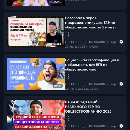
01:35:30
Разобрал макро и
микроэкономику для ЕГЭ по
обществознанию за 5 минут
ЕГЭ ПО ОБЩЕСТВОЗНАНИЮ c Егором Кантом
04:56
22 июня 2025 г., 09:00
Социальная стратификация и
мобильность для ЕГЭ по
обществознанию
ЕГЭ ПО ОБЩЕСТВОЗНАНИЮ c Егором Кантом
09:14
20 июня 2025 г., 09:00
РАЗБОР ЗАДАНИЙ С
РЕАЛЬНОГО ЕГЭ ПО
ОБЩЕСТВОЗНАНИЮ 2025!
ЕГЭ ПО ОБЩЕСТВОЗНАНИЮ c Егором Кантом
01:25:08