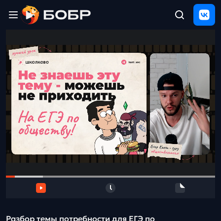
Главная
ЩЕЛЧОК
2026
Полезные
материалы
Проверка
сочинений
Тех
поддержка
Результаты
и
отзыв
Разбор темы потребности для ЕГЭ по