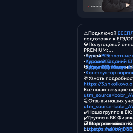
⚠️Подключай
БЕСПЛ
подготовки к ЕГЭ/О
💎Полугодовой онла
PREMIUM:
▪️
▪️Решай
Курсы ЕГЭ
бесплатные 
▪️
▪️
Курсы ОГЭ
Каталог заданий ЕГ
▪️
▪️
🎯
Курсы ЕГЭ 10 класс
Варианты заданий 
Крути рулетку
и п
▪️
Конструктор вариа
💸Узнать подробност
https://3.shkolkovo.
Все наши текущие ак
utm_source=bobr_A
🤩Отзывы наших уче
utm_source=bobr_A
✔️Наша группа в ВК
✔️Группа в ВК Физик
✔️Телеграм-канал Х
💥 Подписывайся на
https://t.me/AV_EGE
👉🏻
https://vk.com/a