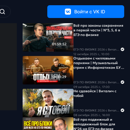
Войти c VK ID
Всё про законы сохранения
в первой части | №3, 5, 6 в
ЕГЭ по физике
01:59:52
ЕГЭ ПО ФИЗИКЕ 2026 с Виталичем
12 октября 2025 г., 10:00
Отдыхаем с чилловыми
парнями | Музыкальный
стрим с Информатиком БУ и
Виталичем
01:31:29
ЕГЭ ПО ФИЗИКЕ 2026 с Виталичем
09 октября 2025 г., 17:00
Не сдавайся | Виталич с
тобой
03:07
ЕГЭ ПО ФИЗИКЕ 2026 с Виталичем
08 октября 2025 г., 16:00
Всё про подвижный и
неподвижный блок для
№26 на ЕГЭ по физике