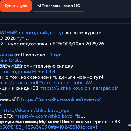
Купить курс
Телеграм-канал МО
АТНЫЙ новогодний доступ
ко всем курсам
ГЭ 2026
тут
йн-курс подготовки к ЕГЭ/ОГЭ/10кл 2025/26
квизы
от Школково
👉🏻 тут
Э и ОГЭ
ЕГЭ и ОГЭ
олучи дополнительную скидку
нтов заданий ЕГЭ и ОГЭ
и о том, как сэкономить деньги можно тут⬇️
online/vozvrat-ndfl?utm_source=bobr_AV
ции и скидки👉🏻
https://3.shkolkovo.online/special?
V
ников👉🏻
https://3.shkolkovo.online/reviews?
V
:
https://vk.com/shkolkovo_ege
а ЕГЭ:
https://vk.com/shkolkovo_fiz
имия и Биология Мутаген Школково:
 уведомления и рассылку полезных материалов ВК
Е
pp5898182_-185634090#s=1024531&force=1