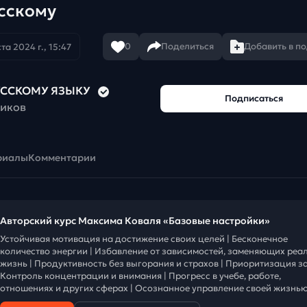
усскому
0
Поделиться
Добавить в п
та 2024 г., 15:47
РУССКОМУ ЯЗЫКУ
Подписаться
чиков
риалы
Комментарии
Авторский курс Максима Коваля «Базовые настройки»
Устойчивая мотивация на достижение своих целей | Бесконечное
количество энергии | Избавление от зависимостей, заменяющих реа
жизнь | Продуктивность без выгорания и страхов | Приоритизация за
Контроль концентрации и внимания | Прогресс в учебе, работе,
отношениях и других сферах | Осознанное управление своей жизнью