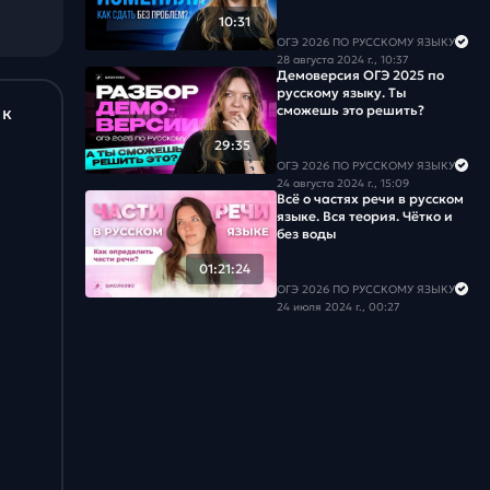
10:31
ОГЭ 2026 ПО РУССКОМУ ЯЗЫКУ
28 августа 2024 г., 10:37
Демоверсия ОГЭ 2025 по
русскому языку. Ты
сможешь это решить?
 к
29:35
ОГЭ 2026 ПО РУССКОМУ ЯЗЫКУ
24 августа 2024 г., 15:09
Всё о частях речи в русском
языке. Вся теория. Чётко и
без воды
01:21:24
ОГЭ 2026 ПО РУССКОМУ ЯЗЫКУ
24 июля 2024 г., 00:27