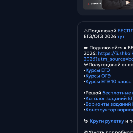
⚠️Подключай
БЕСПЛ
ЕГЭ/ОГЭ 2026
тут
➡️ Подключайся к 
2026:
https://3.shko
2026?utm_source=b
💎Полугодовой онла
▪️
Курсы ЕГЭ
▪️
Курсы ОГЭ
▪️
Курсы ЕГЭ 10 класс
▪️Решай
бесплатные 
▪️
Каталог заданий ЕГ
▪️
Варианты заданий 
▪️
Конструктор вариа
🎯
Крути рулетку
и п
💸Узнать подробност