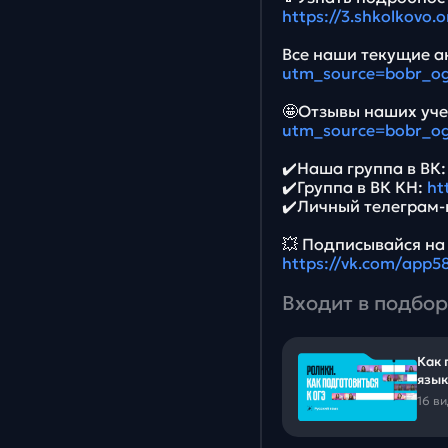
https://3.shkolkovo.
Все наши текущие ак
utm_source=bobr_og
🤩Отзывы наших уче
utm_source=bobr_og
✔️Наша группа в ВК
✔️Группа в ВК КН:
ht
✔️Личный телеграм-
💥 Подписывайся на
https://vk.com/app
Входит в подбор
Как 
язык
16 в