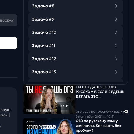
Задача #8
Задача #9
одборку
Задача #10
Задача #11
Задача #12
Задача #13
Задача #14
ТЫ НЕ СДАШЬ ОГЭ ПО
РУССКОМУ, ЕСЛИ БУДЕШЬ
ДЕЛАТЬ ЭТО...
Задача #15
13:11
льную
Задача #16
ОГЭ 2026 ПО РУССКОМУ ЯЗЫКУ
дач |
06 сентября 2024 г., 10:51
ОГЭ по русскому языку
изменили. Как сдать без
.
проблем?