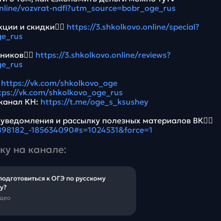
online/vozvrat-ndfl?utm_source=bobr_oge_rus
ции и скидки👉🏻
https://3.shkolkovo.online/special?
e_rus
ников👉🏻
https://3.shkolkovo.online/reviews?
e_rus
:
https://vk.com/shkolkovo_oge
tps://vk.com/shkolkovo_oge_rus
канал КН:
https://t.me/oge_s_ksushey
 уведомления и рассылку полезных материалов ВК👉🏻
5898182_-185634090#s=1024531&force=1
ку на канале:
подготовиться к ОГЭ по русскому
у?
идео