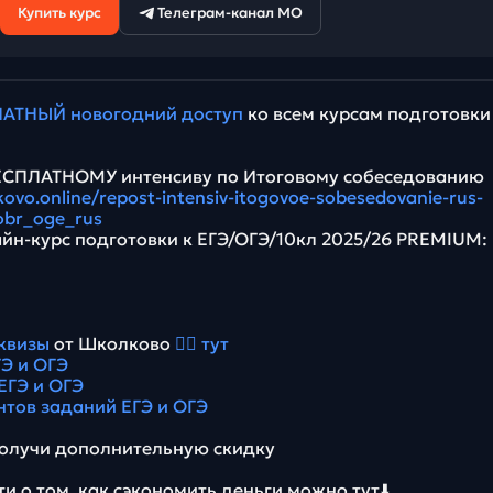
Купить курс
Телеграм-канал МО
АТНЫЙ новогодний доступ
ко всем курсам подготовки
БЕСПЛАТНОМУ интенсиву по Итоговому собеседованию
lkovo.online/repost-intensiv-itogovoe-sobesedovanie-rus-
obr_oge_rus
йн-курс подготовки к ЕГЭ/ОГЭ/10кл 2025/26 PREMIUM:
квизы
от Школково
👉🏻 тут
Э и ОГЭ
ЕГЭ и ОГЭ
нтов заданий ЕГЭ и ОГЭ
олучи дополнительную скидку
и о том, как сэкономить деньги можно тут⬇️