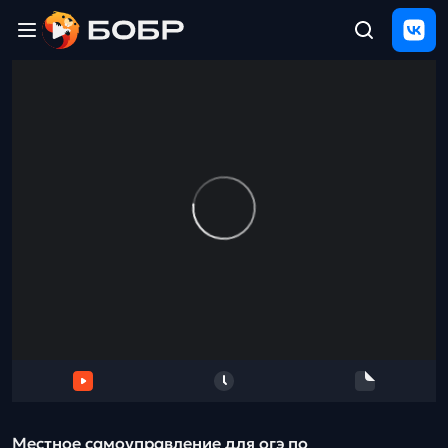
Главная
ЩЕЛЧОК
2026
Полезные
материалы
Проверка
сочинений
Тех
поддержка
Результаты
и
отзыв
Местное самоуправление для огэ по