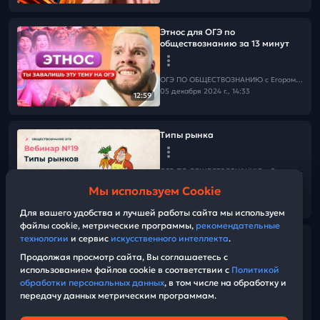
Этнос для ОГЭ по
обществознанию за 13 минут
ОГЭ ПО ОБЩЕСТВОЗНАНИЮ c Егором Кантом
05 декабря 2024 г., 14:33
12:59
Типы рынка
ОГЭ ПО ОБЩЕСТВОЗНАНИЮ c Егором Кантом
03 декабря 2024 г., 13:00
Мы используем Cookie
01:24:37
Для вашего удобства и лучшей работы сайта мы используем
файлы cookie, метрические программы,
рекомендательные
Правоохранительные органы
технологии
и сервис
искусственного интеллекта
.
для ОГЭ по обществознанию за
Продолжая просмотр сайта, Вы соглашаетесь с
19 минут
использованием файлов cookie в соответствии с
Политикой
обработки персональных данных
, в том числе на обработку и
передачу данных метрическим программам.
ОГЭ ПО ОБЩЕСТВОЗНАНИЮ c Егором Кантом
19:13
02 декабря 2024 г., 16:56