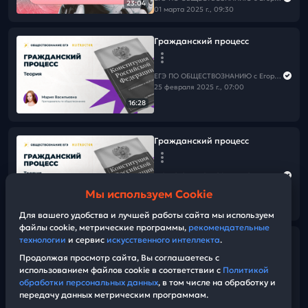
23:04
01 марта 2025 г., 09:30
Гражданский процесс
ЕГЭ ПО ОБЩЕСТВОЗНАНИЮ c Егором Кантом
25 февраля 2025 г., 07:00
16:28
Гражданский процесс
ЕГЭ ПО ОБЩЕСТВОЗНАНИЮ c Егором Кантом
25 февраля 2025 г., 07:00
Мы используем Cookie
16:28
Для вашего удобства и лучшей работы сайта мы используем
файлы cookie, метрические программы,
рекомендательные
технологии
и сервис
искусственного интеллекта
.
Гражданский процесс
Продолжая просмотр сайта, Вы соглашаетесь с
использованием файлов cookie в соответствии с
Политикой
ЕГЭ ПО ОБЩЕСТВОЗНАНИЮ c Егором Кантом
обработки персональных данных
, в том числе на обработку и
25 февраля 2025 г., 07:00
передачу данных метрическим программам.
16:28