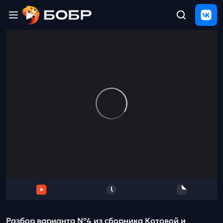
Главная
ЩЕЛЧОК
2026
Полезные
материалы
Проверка
сочинений
Тех
поддержка
Результаты
и
отзыв
Разбор варианта №4 из сборника Котовой и