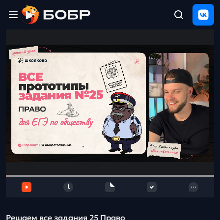
Главная
ЩЕЛЧОК
2026
Полезные
материалы
Проверка
сочинений
Тех
поддержка
Результаты
и
отзыв
Решаем все задания 25 Право