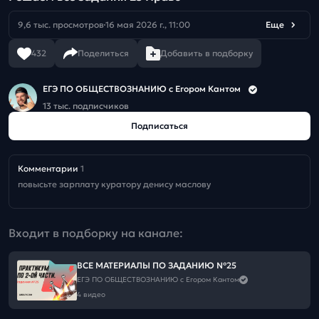
9,6 тыс. просмотров
16 мая 2026 г., 11:00
Еще
432
Поделиться
Добавить в подборку
ЕГЭ ПО ОБЩЕСТВОЗНАНИЮ c Егором Кантом
13 тыс. подписчиков
Подписаться
Комментарии
1
повысьте зарплату куратору денису маслову
Входит в подборку на канале:
ВСЕ МАТЕРИАЛЫ ПО ЗАДАНИЮ №25
ЕГЭ ПО ОБЩЕСТВОЗНАНИЮ c Егором Кантом
4 видео