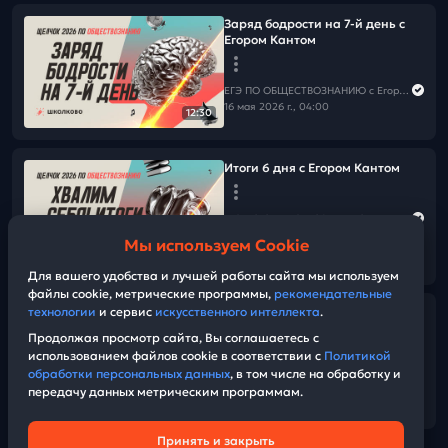
Заряд бодрости на 7-й день с
Егором Кантом
ЕГЭ ПО ОБЩЕСТВОЗНАНИЮ c Егором Кантом
16 мая 2026 г., 04:00
12:30
Итоги 6 дня с Егором Кантом
ЕГЭ ПО ОБЩЕСТВОЗНАНИЮ c Егором Кантом
15 мая 2026 г., 17:00
Мы используем Cookie
38:06
Для вашего удобства и лучшей работы сайта мы используем
файлы cookie, метрические программы,
рекомендательные
технологии
и сервис
искусственного интеллекта
.
Решаем все задания 22 Право
Продолжая просмотр сайта, Вы соглашаетесь с
использованием файлов cookie в соответствии с
Политикой
ЕГЭ ПО ОБЩЕСТВОЗНАНИЮ c Егором Кантом
обработки персональных данных
, в том числе на обработку и
15 мая 2026 г., 11:00
передачу данных метрическим программам.
01:16:35
Принять и закрыть
Техническая поддержка