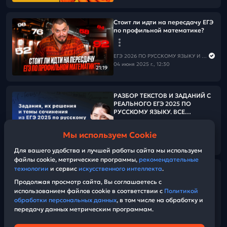
Стоит ли идти на пересдачу ЕГЭ
по профильной математике?
ЕГЭ 2026 ПО РУССКОМУ ЯЗЫКУ И МАТЕМАТИКЕ
04 июня 2025 г., 12:30
21:19
РАЗБОР ТЕКСТОВ И ЗАДАНИЙ С
РЕАЛЬНОГО ЕГЭ 2025 ПО
РУССКОМУ ЯЗЫКУ. ВСЕ
РЕГИОНЫ
Мы используем Cookie
ЕГЭ 2026 ПО РУССКОМУ ЯЗЫКУ И МАТЕМАТИКЕ
12:58:57
30 мая 2025 г., 03:00
Для вашего удобства и лучшей работы сайта мы используем
файлы cookie, метрические программы,
рекомендательные
технологии
и сервис
искусственного интеллекта
.
Хвалим себя | Итоги 33-его дня
«Щелчка»
Продолжая просмотр сайта, Вы соглашаетесь с
использованием файлов cookie в соответствии с
Политикой
обработки персональных данных
, в том числе на обработку и
ЕГЭ 2026 ПО РУССКОМУ ЯЗЫКУ И МАТЕМАТИКЕ
передачу данных метрическим программам.
28 мая 2025 г., 17:20
34:53