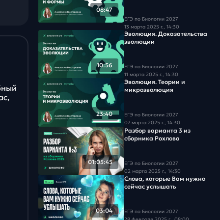
Задача #18
08:47
ЕГЭ по Биологии 2027
Задача #19
13 марта 2025 г., 14:30
Эволюция. Доказательства
эволюции
Задача #20
10:56
ЕГЭ по Биологии 2027
Задача #21
11 марта 2025 г., 14:30
Эволюция. Теории и
бный
микроэволюция
Задача #22
ас,
Задача #23
23:40
ЕГЭ по Биологии 2027
07 марта 2025 г., 14:30
Разбор варианта 3 из
Задача #24
сборника Рохлова
Задача #25
01:05:45
ЕГЭ по Биологии 2027
02 марта 2025 г., 14:30
Задача #26
Слова, которые Вам нужно
сейчас услышать
Задача #27
03:04
ЕГЭ по Биологии 2027
28 февраля 2025 г., 08:00