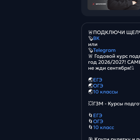
🚨ПОДКЛЮЧИ ЩЕЛЧО
🦫
ВК
или
🦫
Telegram
🚨 Годовой курс под
год 2026/2027! СА
не жди сентября!⤵️
🌏
ЕГЭ
🌏
ОГЭ
🌏
10 классы
💥ГЗМ - Курсы подго
🌀
ЕГЭ
🌀
ОГЭ
🌀
10 класс
🎯 Крути рулетку и 