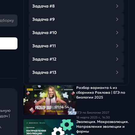
Задача #8
Задача #9
одборку
Задача #10
Задача #11
Задача #12
Задача #13
Задача #14
Разбор варианта 4 из
сборника Рохлова | ЕГЭ по
биологии 2025
Задача #15
01:14:54
льную
Задача #16
ЕГЭ по Биологии 2027
дач |
18 марта 2025 г., 14:30
Эволюция. Макроэволюция.
Задача #17
Направления эволюции и
.
формы