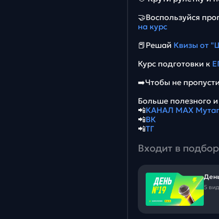
🤝Воспользуйся про
на курс
📕Решай
Квизы от "
Курс подготовки к
Е
➡️Чтобы не пропус
Больше полезного и 
📲
КАНАЛ МАХ Мутаг
📲
ВК
📲
ТГ
Входит в подбор
День
5 ви