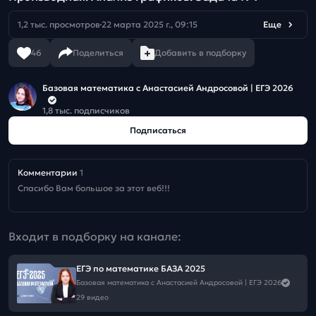
1,2 тыс. просмотров
22 марта 2025 г., 09:15
Еще
46
Поделиться
Добавить в подборку
Базовая математика с Анастасией Андросовой | ЕГЭ 2026
1,8 тыс. подписчиков
Подписаться
Комментарии
1
Спасибо Вам большое за этот веб!!!
Входит в подборку на канале:
ЕГЭ по математике БАЗА 2025
Базовая математика с Анастасией Андросовой | ЕГЭ 2026
29 видео