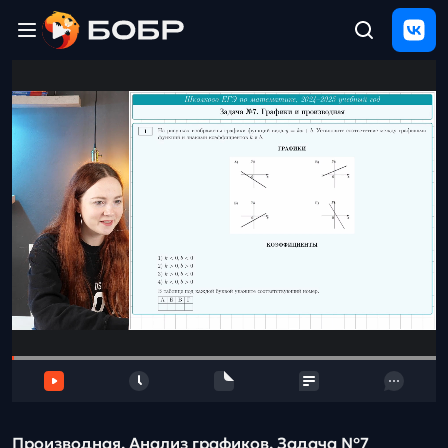
Главная
ЩЕЛЧОК
2026
Полезные
материалы
Проверка
сочинений
Тех
поддержка
Результаты
и
отзыв
Производная. Анализ графиков. Задача №7