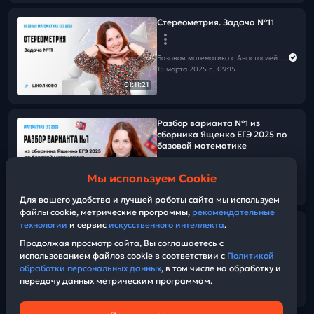
Стереометрия. Задача №11
Базовая математика с Анастасией Андросовой | ЕГЭ 2026
15 марта 2025 г., 09:15
01:11:21
Разбор варианта №1 из
сборника Ященко ЕГЭ 2025 по
базовой математике
Мы используем Cookie
Базовая математика с Анастасией Андросовой | ЕГЭ 2026
01:12:40
08 марта 2025 г., 09:15
Для вашего удобства и лучшей работы сайта мы используем
файлы cookie, метрические программы,
рекомендательные
технологии
и сервис
искусственного интеллекта
.
Показательные и
логарифмические неравенства.
Продолжая просмотр сайта, Вы соглашаетесь с
Задача №18
использованием файлов cookie в соответствии с
Политикой
обработки персональных данных
, в том числе на обработку и
передачу данных метрическим программам.
Базовая математика с Анастасией Андросовой | ЕГЭ 2026
01:33:51
01 марта 2025 г., 09:15