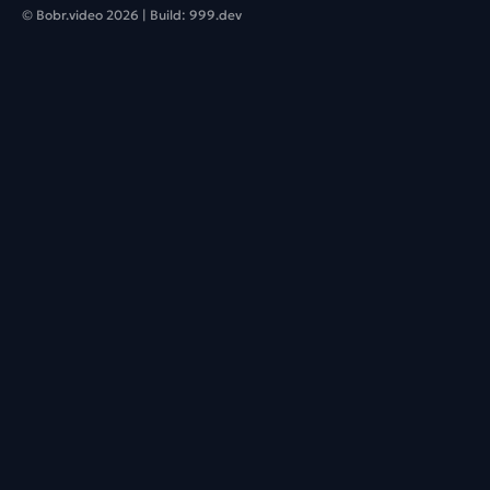
© Bobr.video
2026
| Build:
999.dev