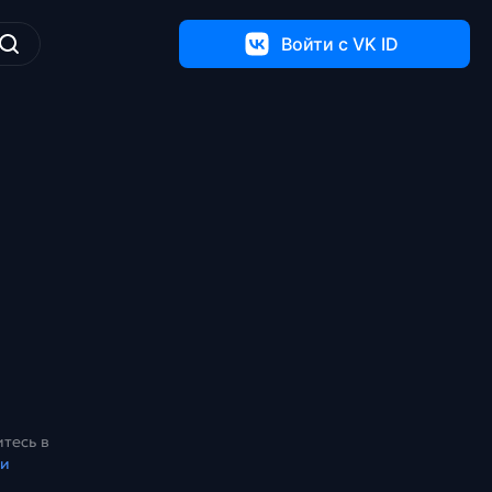
Войти c VK ID
тесь в
ки