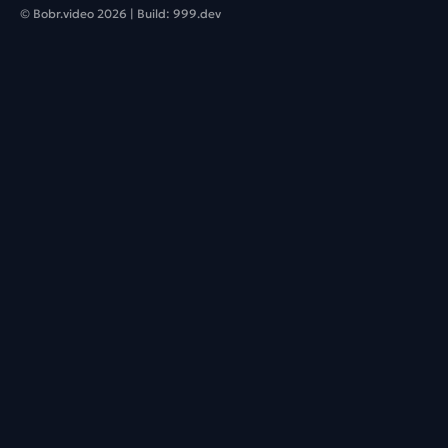
© Bobr.video
2026
| Build:
999.dev