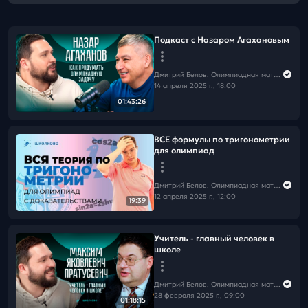
Подкаст с Назаром Агахановым
Дмитрий Белов. Олимпиадная математика в Школково
14 апреля 2025 г., 18:00
01:43:26
ВСЕ формулы по тригонометрии
для олимпиад
Дмитрий Белов. Олимпиадная математика в Школково
12 апреля 2025 г., 12:00
19:39
Учитель - главный человек в
школе
Дмитрий Белов. Олимпиадная математика в Школково
28 февраля 2025 г., 09:00
01:18:15