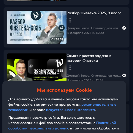
Разбор Физтеха-2025, 9 класс
Дмитрий Белов. Олимпиадная математика в Школково
17 февраля 2025 г., 13:00
01:38:51
Самая простая задача в
истории Физтеха
Дмитрий Белов. Олимпиадная математика в Школково
17 февраля 2025 г., 12:34
Мы используем Cookie
07:59
Для вашего удобства и лучшей работы сайта мы используем
файлы cookie, метрические программы,
рекомендательные
технологии
и сервис
искусственного интеллекта
.
Ольга Сергеевна Калимуллина.
Оживляем задачи: игровые
Продолжая просмотр сайта, Вы соглашаетесь с
занятия на кружке
использованием файлов cookie в соответствии с
Политикой
обработки персональных данных
, в том числе на обработку и