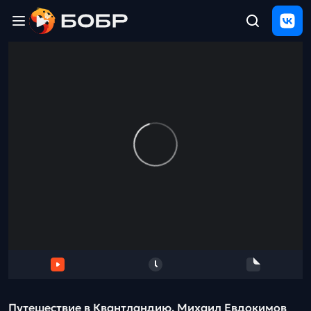
Главная
ЩЕЛЧОК
2026
Полезные
материалы
Проверка
сочинений
Тех
поддержка
Результаты
и
отзыв
Путешествие в Квантландию. Михаил Евдокимов