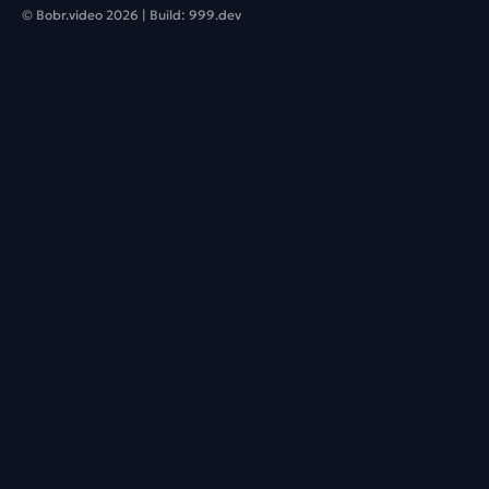
© Bobr.video
2026
| Build:
999.dev