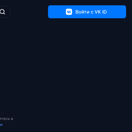
Войти c VK ID
тесь в
ки