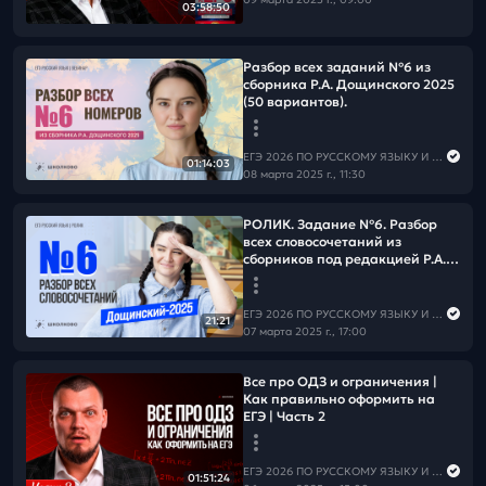
03:58:50
Разбор всех заданий №6 из
сборника Р.А. Дощинского 2025
(50 вариантов).
ЕГЭ 2026 ПО РУССКОМУ ЯЗЫКУ И МАТЕМАТИКЕ
01:14:03
08 марта 2025 г., 11:30
РОЛИК. Задание №6. Разбор
всех словосочетаний из
сборников под редакцией Р.А.
Дощинского (36 и 50
вариантов) 2025 года.
ЕГЭ 2026 ПО РУССКОМУ ЯЗЫКУ И МАТЕМАТИКЕ
21:21
07 марта 2025 г., 17:00
Все про ОДЗ и ограничения |
Как правильно оформить на
ЕГЭ | Часть 2
ЕГЭ 2026 ПО РУССКОМУ ЯЗЫКУ И МАТЕМАТИКЕ
01:51:24