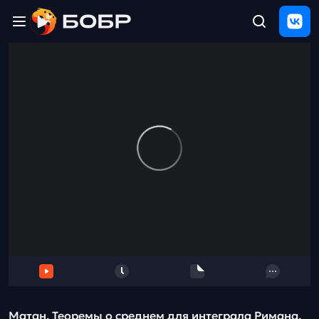
Главная
ЩЕЛЧОК
2026
Полезные
материалы
Проверка
сочинений
Тех
поддержка
Результаты
и
отзыв
Матан. Теоремы о среднем для интеграла Римана.