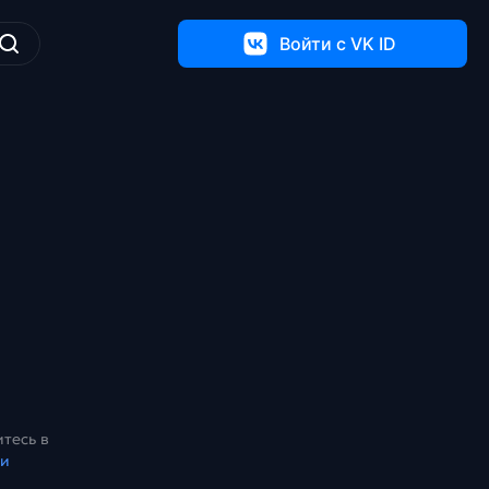
Войти c VK ID
тесь в
ки