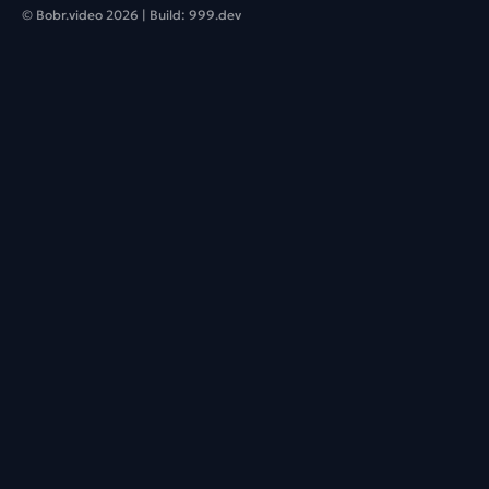
© Bobr.video
2026
| Build:
999.dev