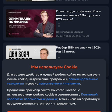
Олимпиады по физике. Как к
ним готовиться? Поступить в
ВУЗ мечты!
Олимпиадная физика
58:17
09 сентября 2024 г., 14:00
Разбор ДВИ по физике | 2024
год | 2 поток
Олимпиадная физика
Мы используем Cookie
25 июля 2024 г., 23:27
49:41
Для вашего удобства и лучшей работы сайта мы используем
файлы cookie, метрические программы,
рекомендательные
технологии
и сервис
искусственного интеллекта
.
Разбор ДВИ по физике | 2024
год | 1 поток
Продолжая просмотр сайта, Вы соглашаетесь с
использованием файлов cookie в соответствии с
Политикой
обработки персональных данных
, в том числе на обработку и
Олимпиадная физика
передачу данных метрическим программам.
14 июля 2024 г., 23:33
01:15:08