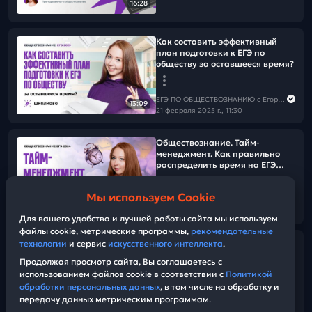
16:28
Как составить эффективный
план подготовки к ЕГЭ по
обществу за оставшееся время?
ЕГЭ ПО ОБЩЕСТВОЗНАНИЮ c Егором Кантом
13:09
21 февраля 2025 г., 11:30
Обществознание. Тайм-
менеджмент. Как правильно
распределить время на ЕГЭ
-2025
Мы используем Cookie
ЕГЭ ПО ОБЩЕСТВОЗНАНИЮ c Егором Кантом
15:59
20 февраля 2025 г., 09:14
Для вашего удобства и лучшей работы сайта мы используем
файлы cookie, метрические программы,
рекомендательные
Как сдать ЕГЭ по
технологии
и сервис
искусственного интеллекта
.
обществознанию на 100 баллов
Продолжая просмотр сайта, Вы соглашаетесь с
за 100 дней?
использованием файлов cookie в соответствии с
Политикой
обработки персональных данных
, в том числе на обработку и
передачу данных метрическим программам.
ЕГЭ ПО ОБЩЕСТВОЗНАНИЮ c Егором Кантом
10:56