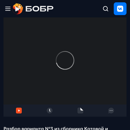
Главная
ЩЕЛЧОК
2026
Полезные
материалы
Проверка
сочинений
Тех
поддержка
Результаты
и
отзыв
Разбор варианта №3 из сборника Котовой и