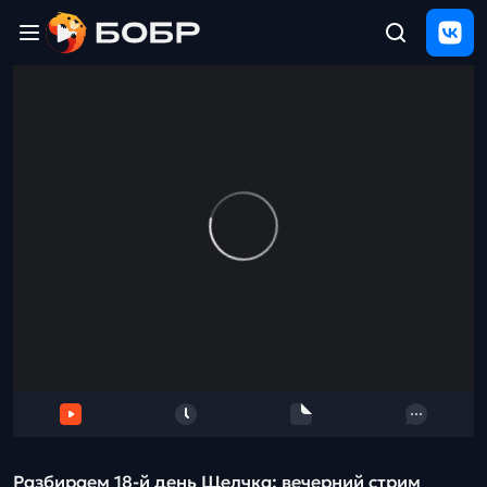
Главная
ЩЕЛЧОК
2026
Полезные
материалы
Проверка
сочинений
Тех
поддержка
Результаты
и
отзыв
Разбираем 18-й день Щелчка: вечерний стрим