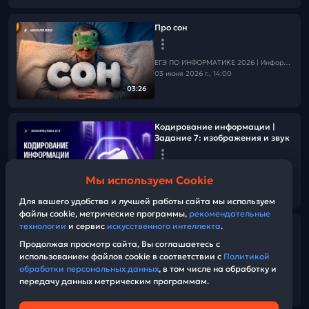
Про сон
ЕГЭ ПО ИНФОРМАТИКЕ 2026 | Информатика с БУ
03 июня 2026 г., 14:00
03:26
Кодирование информации |
Задание 7: изображения и звук
ЕГЭ ПО ИНФОРМАТИКЕ 2026 | Информатика с БУ
Мы используем Cookie
03 июня 2026 г., 07:00
01:43:46
Для вашего удобства и лучшей работы сайта мы используем
файлы cookie, метрические программы,
рекомендательные
технологии
и сервис
искусственного интеллекта
.
Заряжаемся на 18-й день
Щелчка: утренний стрим
Продолжая просмотр сайта, Вы соглашаетесь с
использованием файлов cookie в соответствии с
Политикой
обработки персональных данных
, в том числе на обработку и
ЕГЭ ПО ИНФОРМАТИКЕ 2026 | Информатика с БУ
передачу данных метрическим программам.
03 июня 2026 г., 07:00
43:23