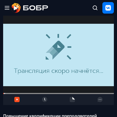
Главная
ЩЕЛЧОК
2026
Полезные
материалы
Проверка
сочинений
Тех
поддержка
Результаты
и
отзыв
Повышение квалификации преподавателей