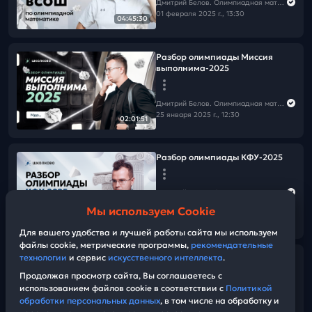
Дмитрий Белов. Олимпиадная математика в Школково
01 февраля 2025 г., 13:30
04:45:30
Разбор олимпиады Миссия
выполнима-2025
Дмитрий Белов. Олимпиадная математика в Школково
25 января 2025 г., 12:30
02:01:51
Разбор олимпиады КФУ-2025
Дмитрий Белов. Олимпиадная математика в Школково
22 января 2025 г., 12:30
Мы используем Cookie
01:47:15
Для вашего удобства и лучшей работы сайта мы используем
файлы cookie, метрические программы,
рекомендательные
технологии
и сервис
искусственного интеллекта
.
Разбор олимпиады БИБН-2025
Продолжая просмотр сайта, Вы соглашаетесь с
использованием файлов cookie в соответствии с
Политикой
Дмитрий Белов. Олимпиадная математика в Школково
обработки персональных данных
, в том числе на обработку и
19 января 2025 г., 12:30