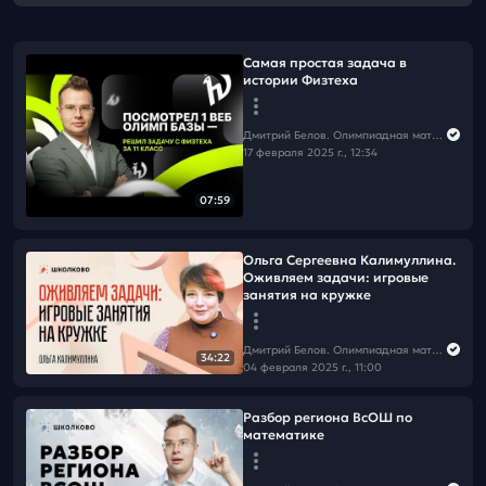
Самая простая задача в
истории Физтеха
Дмитрий Белов. Олимпиадная математика в Школково
17 февраля 2025 г., 12:34
07:59
Ольга Сергеевна Калимуллина.
Оживляем задачи: игровые
занятия на кружке
Дмитрий Белов. Олимпиадная математика в Школково
34:22
04 февраля 2025 г., 11:00
Разбор региона ВсОШ по
математике