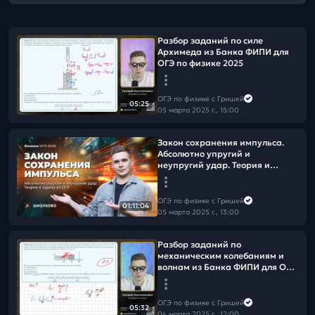
Разбор заданий по силе
Архимеда из Банка ФИПИ для
ОГЭ по физике 2025
ОГЭ по физике с Гришей
05:25
05 марта 2025 г., 15:00
Закон сохранения импульса.
Абсолютно упругий и
неупругий удар. Теория и
задачи из ОГЭ по физике 2025
ОГЭ по физике с Гришей
01:11:04
05 марта 2025 г., 13:00
Разбор заданий по
механическим колебаниям и
волнам из Банка ФИПИ для ОГЭ
по физике 2025
ОГЭ по физике с Гришей
05:32
04 марта 2025 г., 12:00