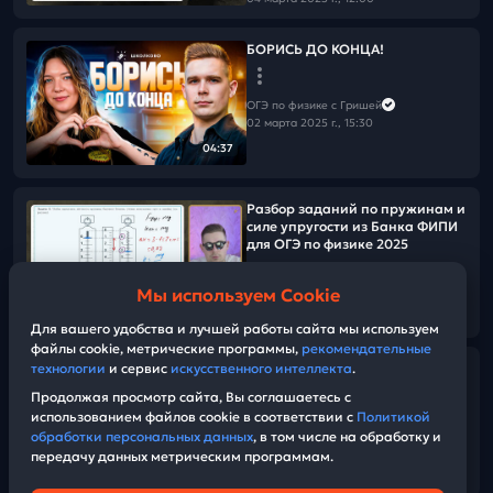
БОРИСЬ ДО КОНЦА!
ОГЭ по физике с Гришей
02 марта 2025 г., 15:30
04:37
Разбор заданий по пружинам и
силе упругости из Банка ФИПИ
для ОГЭ по физике 2025
Мы используем Cookie
ОГЭ по физике с Гришей
05:06
02 марта 2025 г., 13:00
Для вашего удобства и лучшей работы сайта мы используем
файлы cookie, метрические программы,
рекомендательные
Разбор заданий по закону
технологии
и сервис
искусственного интеллекта
.
сохранения импульса из Банка
Продолжая просмотр сайта, Вы соглашаетесь с
ФИПИ для ОГЭ по физике 2025
использованием файлов cookie в соответствии с
Политикой
обработки персональных данных
, в том числе на обработку и
передачу данных метрическим программам.
ОГЭ по физике с Гришей
05:29
01 марта 2025 г., 13:00