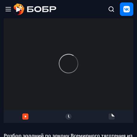
Главная
ЩЕЛЧОК
2026
Полезные
материалы
Проверка
сочинений
Тех
поддержка
Результаты
и
отзыв
Разбор заданий по закону Всемирного тяготения из