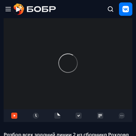
Главная
ЩЕЛЧОК
2026
Полезные
материалы
Проверка
сочинений
Тех
поддержка
Результаты
и
отзыв
Разбор всех заданий линии 2 из сборника Рохлова