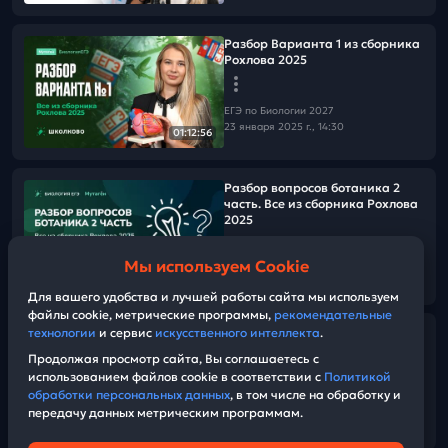
Разбор Варианта 1 из сборника
Рохлова 2025
ЕГЭ по Биологии 2027
23 января 2025 г., 14:30
01:12:56
Разбор вопросов ботаника 2
часть. Все из сборника Рохлова
2025
Мы используем Cookie
ЕГЭ по Биологии 2027
01:03:59
21 января 2025 г., 14:30
Для вашего удобства и лучшей работы сайта мы используем
файлы cookie, метрические программы,
рекомендательные
технологии
и сервис
искусственного интеллекта
.
Разбор вопросов ботаника 1
часть. Все из сборника Рохлова
Продолжая просмотр сайта, Вы соглашаетесь с
2025
использованием файлов cookie в соответствии с
Политикой
обработки персональных данных
, в том числе на обработку и
передачу данных метрическим программам.
ЕГЭ по Биологии 2027
01:08:51
19 января 2025 г., 14:30