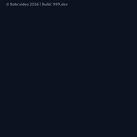
© Bobr.video
2026
| Build:
999.dev