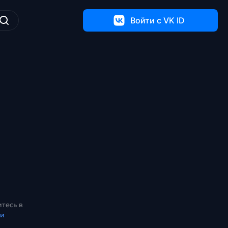
Войти c VK ID
тесь в
ки