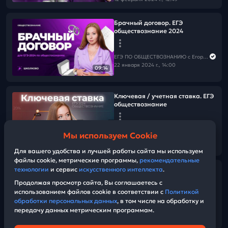
Брачный договор. ЕГЭ
обществознание 2024
ЕГЭ ПО ОБЩЕСТВОЗНАНИЮ c Егором Кантом
22 января 2024 г., 14:00
09:14
Ключевая / учетная ставка. ЕГЭ
обществознание
ЕГЭ ПО ОБЩЕСТВОЗНАНИЮ c Егором Кантом
Мы используем Cookie
20 декабря 2023 г., 14:00
07:04
Для вашего удобства и лучшей работы сайта мы используем
файлы cookie, метрические программы,
рекомендательные
технологии
и сервис
искусственного интеллекта
.
Все о культуре для ЕГЭ 2024 по
обществознанию
Продолжая просмотр сайта, Вы соглашаетесь с
использованием файлов cookie в соответствии с
Политикой
обработки персональных данных
, в том числе на обработку и
ЕГЭ ПО ОБЩЕСТВОЗНАНИЮ c Егором Кантом
передачу данных метрическим программам.
26 ноября 2023 г., 08:49
26:15