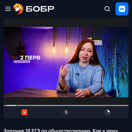
Главная
ЩЕЛЧОК
2026
Полезные
материалы
Проверка
сочинений
Тех
поддержка
Результаты
и
отзыв
Задание 18 ЕГЭ по обществознанию. Как к нему