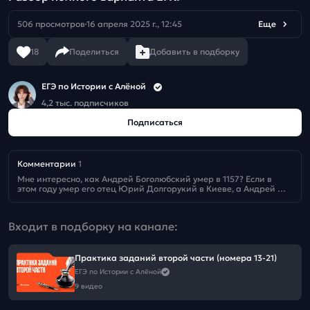
506 просмотров
16 апреля 2025 г., 12:45
Еще
18
Поделиться
Добавить в подборку
ЕГЭ по Истории с Алёной
4,2 тыс. подписчиков
Подписаться
Комментарии
1
Мне интересно, как Андрей Боголюбский умер в 1157? Если в 
этом году умер его отец Юрий Долгорукий в Киеве, а Андрей 
правил во Владимире до убийства его боярами Кучковичами в 
1174
Входит в подборку на канале:
Практика заданий второй части (номера 13-21)
ЕГЭ по Истории с Алёной
9 видео