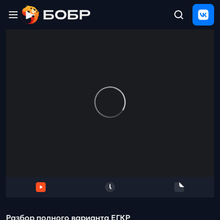
Главная
ЩЕЛЧОК
2026
Полезные
материалы
Проверка
сочинений
Тех
поддержка
Результаты
и
отзыв
Разбор полного варианта ЕГКР