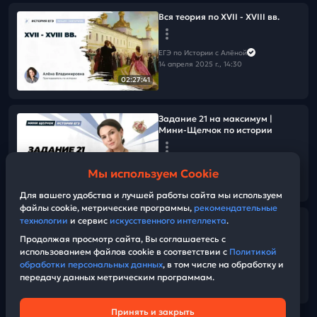
Вся теория по XVII - XVIII вв.
ЕГЭ по Истории с Алёной
14 апреля 2025 г., 14:30
02:27:41
Задание 21 на максимум |
Мини-Щелчок по истории
ЕГЭ по Истории с Алёной
Мы используем Cookie
09 апреля 2025 г., 13:00
01:09:52
Для вашего удобства и лучшей работы сайта мы используем
файлы cookie, метрические программы,
рекомендательные
технологии
и сервис
искусственного интеллекта
.
Задания 15-16 на максимум
Продолжая просмотр сайта, Вы соглашаетесь с
использованием файлов cookie в соответствии с
Политикой
ЕГЭ по Истории с Алёной
обработки персональных данных
, в том числе на обработку и
08 апреля 2025 г., 13:00
передачу данных метрическим программам.
01:24:34
Принять и закрыть
Техническая поддержка