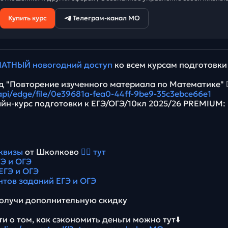
Купить курс
Телеграм-канал МО
АТНЫЙ новогодний доступ
ко всем курсам подготовки
 "Повторение изученного материала по Математике" 👉
/api/edge/file/0e39681a-fea0-44ff-9be9-35c3ebce66e1
йн-курс подготовки к ЕГЭ/ОГЭ/10кл 2025/26 PREMIUM:
квизы
от Школково
👉🏻 тут
Э и ОГЭ
ЕГЭ и ОГЭ
нтов заданий ЕГЭ и ОГЭ
олучи дополнительную скидку
и о том, как сэкономить деньги можно тут⬇️