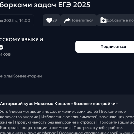
дборками задач ЕГЭ 2025
29
Поделиться
Добавить в п
я 2025 г., 14:00
УССКОМУ ЯЗЫКУ И
Подписаться
чиков
риалы
Комментарии
Авторский курс Максима Коваля «Базовые настройки»
Устойчивая мотивация на достижение своих целей | Бесконечное
количество энергии | Избавление от зависимостей, заменяющих реа
жизнь | Продуктивность без выгорания и страхов | Приоритизация за
Контроль концентрации и внимания | Прогресс в учебе, работе,
отношениях и других сферах | Осознанное управление своей жизнью