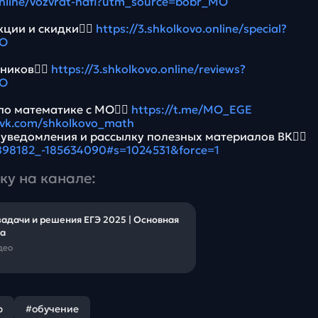
.online/vozvrat-ndfl?utm_source=bobr_MO
ции и скидки👉🏻
https://3.shkolkovo.online/special?
MO
ников👉🏻
https://3.shkolkovo.online/reviews?
MO
по математике с МО👉🏻
https://t.me/MO_EGE
//vk.com/shkolkovo_math
 уведомления и рассылку полезных материалов ВК👉🏻
5898182_-185634090#s=1024531&force=1
ку на канале:
задачи и решения ЕГЭ 2025 | Основная
на
део
р
#обучение