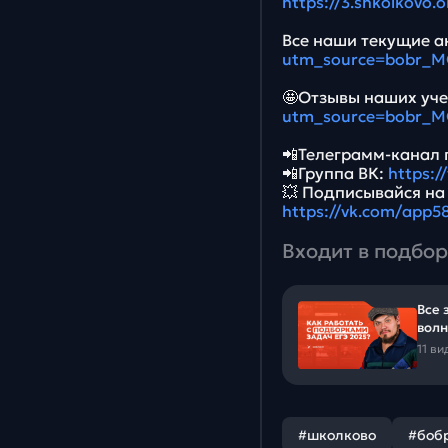
https://3.shkolkovo
Все наши текущие ак
utm_source=bobr_
🤩Отзывы наших уче
utm_source=bobr_
📲Телеграмм-канал 
📲Группа ВК:
https:
💥 Подписывайся на
https://vk.com/app
Входит в подбор
Все 
вол
11 ви
#школково
#боб