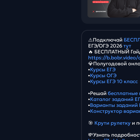
⚠️Подключай
БЕСПЛ
ЕГЭ/ОГЭ 2026
тут
🔥 БЕСПЛАТНЫЙ Гайд
https://b.bobr.video
💎Полугодовой онла
▪️
Курсы ЕГЭ
▪️
Курсы ОГЭ
▪️
Курсы ЕГЭ 10 класс
▪️Решай
бесплатные 
▪️
Каталог заданий ЕГ
▪️
Варианты заданий 
▪️
Конструктор вариа
🎯
Крути рулетку
и п
💸Узнать подробност