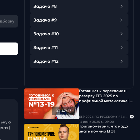
Задача #8
Задача #9
одборку
Задача #10
Задача #11
Задача #12
Готовимся к пересдаче и
резерву ЕГЭ 2025 по
профильной математике |
№13-19
03:47:23
ЕГЭ 2026 ПО РУССКОМУ ЯЗЫКУ И МАТЕМАТИКЕ
льную
15 июня 2025 г., 09:00
Тригонометрия: что надо
дач |
знать помимо ЕГЭ?
.