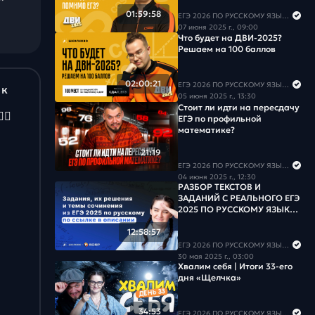
01:59:58
ЕГЭ 2026 ПО РУССКОМУ ЯЗЫКУ И МАТЕМАТИКЕ
07 июня 2025 г., 09:00
Что будет на ДВИ-2025?
Решаем на 100 баллов
02:00:21
ЕГЭ 2026 ПО РУССКОМУ ЯЗЫКУ И МАТЕМАТИКЕ
 к
05 июня 2025 г., 13:30
Стоит ли идти на пересдачу
🏻
ЕГЭ по профильной
математике?
21:19
ЕГЭ 2026 ПО РУССКОМУ ЯЗЫКУ И МАТЕМАТИКЕ
04 июня 2025 г., 12:30
РАЗБОР ТЕКСТОВ И
ЗАДАНИЙ С РЕАЛЬНОГО ЕГЭ
2025 ПО РУССКОМУ ЯЗЫКУ.
ВСЕ РЕГИОНЫ
12:58:57
ЕГЭ 2026 ПО РУССКОМУ ЯЗЫКУ И МАТЕМАТИКЕ
30 мая 2025 г., 03:00
Хвалим себя | Итоги 33-его
дня «Щелчка»
34:53
ЕГЭ 2026 ПО РУССКОМУ ЯЗЫКУ И МАТЕМАТИКЕ