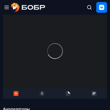
Главная
ЩЕЛЧОК
2026
Полезные
материалы
Проверка
сочинений
Тех
поддержка
Результаты
и
отзыв
Анализаторы