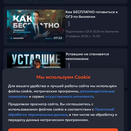
Как БЕСПЛАТНО готовиться к
ОГЭ по биологии
Подготовка к ОГЭ-2026 по биологии
21 апреля 2026 г., 14:00
07:22
Уставшие не становятся
чемпионами
Подготовка к ОГЭ-2026 по биологии
Мы используем Cookie
16 апреля 2026 г., 13:00
02:01
Для вашего удобства и лучшей работы сайта мы используем
файлы cookie, метрические программы,
рекомендательные
📌 Разбираем реальный
технологии
и сервис
искусственного интеллекта
.
вариант с ОГЭ-2025 по
Продолжая просмотр сайта, Вы соглашаетесь с
биологии
использованием файлов cookie в соответствии с
Политикой
обработки персональных данных
, в том числе на обработку и
передачу данных метрическим программам.
Подготовка к ОГЭ-2026 по биологии
58:11
14 марта 2026 г., 12:00