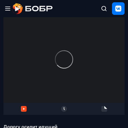
Главная
ЩЕЛЧОК
2026
Полезные
материалы
Проверка
сочинений
Тех
поддержка
Результаты
и
отзыв
Дорогу осилит идущий