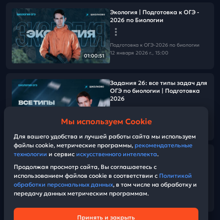
Экология | Подготовка к ОГЭ -
2026 по Биологии
Подготовка к ОГЭ-2026 по биологии
12 января 2026 г., 15:00
01:00:51
Задания 26: все типы задач для
ОГЭ по биологии | Подготовка
2026
Мы используем Cookie
Подготовка к ОГЭ-2026 по биологии
01:01:51
20 декабря 2025 г., 12:30
Для вашего удобства и лучшей работы сайта мы используем
файлы cookie, метрические программы,
рекомендательные
технологии
и сервис
искусственного интеллекта
.
Жизненный цикл клетки |
Подготовка к ОГЭ 2026 по
Продолжая просмотр сайта, Вы соглашаетесь с
Биологии
использованием файлов cookie в соответствии с
Политикой
обработки персональных данных
, в том числе на обработку и
передачу данных метрическим программам.
Подготовка к ОГЭ-2026 по биологии
31:29
13 декабря 2025 г., 12:30
Принять и закрыть
Техническая поддержка