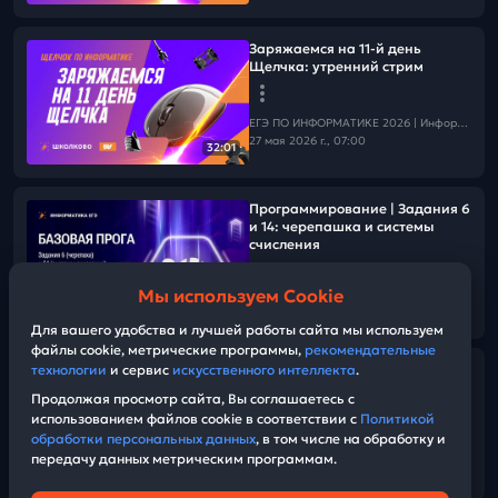
Заряжаемся на 11-й день
Щелчка: утренний стрим
ЕГЭ ПО ИНФОРМАТИКЕ 2026 | Информатика с БУ
27 мая 2026 г., 07:00
32:01
Программирование | Задания 6
и 14: черепашка и системы
счисления
Мы используем Cookie
ЕГЭ ПО ИНФОРМАТИКЕ 2026 | Информатика с БУ
01:32:38
27 мая 2026 г., 07:00
Для вашего удобства и лучшей работы сайта мы используем
файлы cookie, метрические программы,
рекомендательные
технологии
и сервис
искусственного интеллекта
.
Про фисташки
Продолжая просмотр сайта, Вы соглашаетесь с
использованием файлов cookie в соответствии с
Политикой
ЕГЭ ПО ИНФОРМАТИКЕ 2026 | Информатика с БУ
обработки персональных данных
, в том числе на обработку и
26 мая 2026 г., 16:00
передачу данных метрическим программам.
02:10