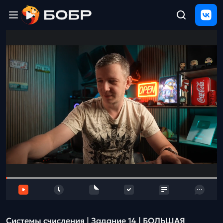
Главная
ЩЕЛЧОК
2026
Полезные
материалы
Проверка
сочинений
Тех
поддержка
Результаты
и
отзыв
Системы счисления | Задание 14 | БОЛЬШАЯ