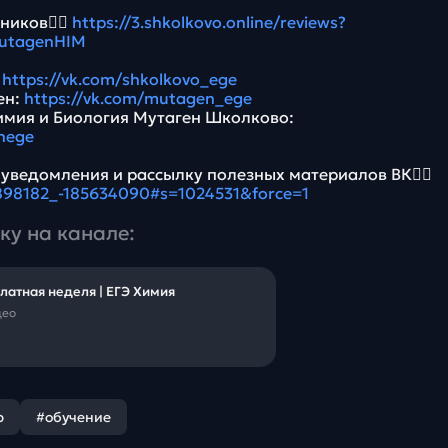
ников👉🏻
https://3.shkolkovo.online/reviews?
utagenHIM
:
https://vk.com/shkolkovo_ege
ен:
https://vk.com/mutagen_ege
имия и Биология Мутаген Школково:
nege
 уведомления и рассылку полезных материалов ВК👉🏻
5898182_-185634090#s=1024531&force=1
ку на канале:
латная неделя | ЕГЭ Химия
део
р
#обучение