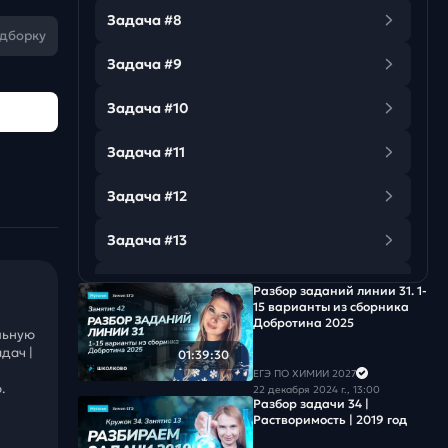
Задача #8
одборку
Задача #9
Задача #10
Задача #11
Задача #12
Задача #13
Задача #14
Разбор заданий линии 31. 1-
15 варианты из сборника
Добротина 2025
Задача #15
льную
дач |
01:39:30
Задача #16
ЕГЭ ПО ХИМИИ 2027
.
22 декабря 2024 г., 13:00
Разбор задачи 34 |
Задача #17
Растворимость | 2019 год