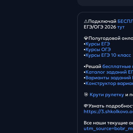
⚠️Подключай
БЕСПЛ
ЕГЭ/ОГЭ 2026
тут
💎Полугодовой онла
▪️
Курсы ЕГЭ
▪️
Курсы ОГЭ
▪️
Курсы ЕГЭ 10 класс
▪️Решай
бесплатные 
▪️
Каталог заданий ЕГ
▪️
Варианты заданий 
▪️
Конструктор вариа
🎯
Крути рулетку
и п
💸Узнать подробност
https://3.shkolkovo
Все наши текущие ак
utm_source=bobr_m