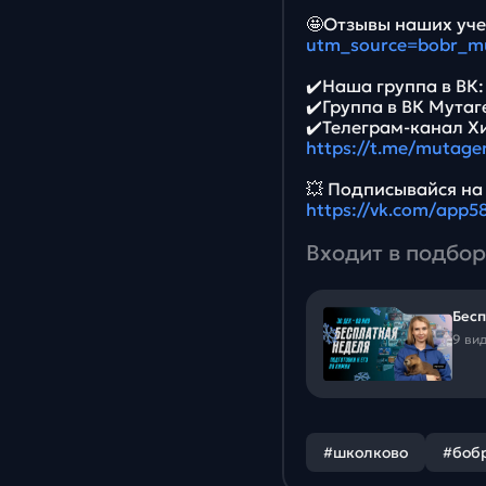
🤩Отзывы наших уче
utm_source=bobr_m
✔️Наша группа в ВК
✔️Группа в ВК Мутаг
✔️Телеграм-канал Х
https://t.me/mutage
💥 Подписывайся на
https://vk.com/app
Входит в подбор
Бесп
9 ви
#школково
#боб