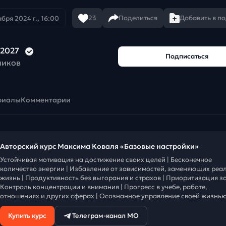
23
Поделиться
Добавить в п
абря 2024 г., 16:00
2027
Подписаться
чиков
риалы
Комментарии
Авторский курс Максима Коваля «Базовые настройки»
Устойчивая мотивация на достижение своих целей | Бесконечное
количество энергии | Избавление от зависимостей, заменяющих реа
жизнь | Продуктивность без выгорания и страхов | Приоритизация за
Контроль концентрации и внимания | Прогресс в учебе, работе,
отношениях и других сферах | Осознанное управление своей жизнью
Купить курс
Телеграм-канал МО