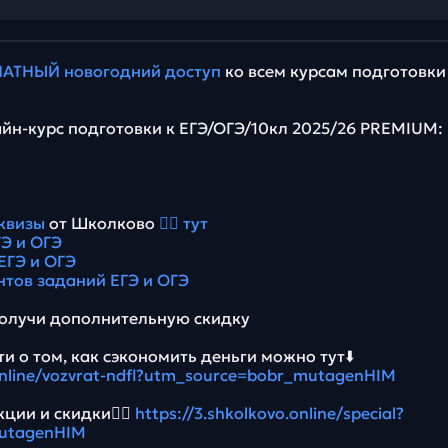
АТНЫЙ новогодний доступ
ко всем курсам подготовки
йн-курс подготовки к ЕГЭ/ОГЭ/10кл 2025/26 PREMIUM:
квизы
от Школково
👉🏻 тут
Э и ОГЭ
ЕГЭ и ОГЭ
нтов заданий ЕГЭ и ОГЭ
олучи дополнительную скидку
и о том, как сэкономить деньги можно тут⬇️
.online/vozvrat-ndfl?utm_source=bobr_mutagenHIM
ции и скидки👉🏻
https://3.shkolkovo.online/special?
utagenHIM