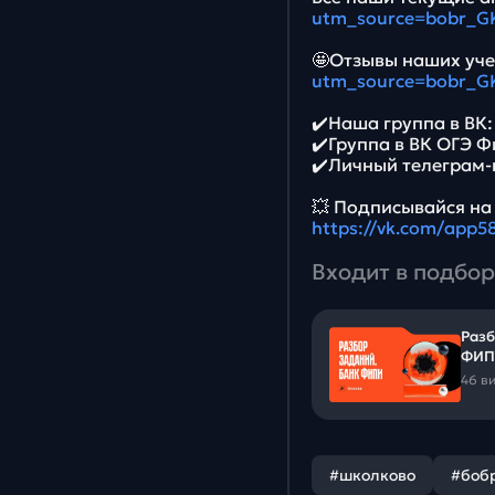
utm_source=bobr_G
🤩Отзывы наших уче
utm_source=bobr_G
✔️Наша группа в ВК
✔️Группа в ВК ОГЭ 
✔️Личный телеграм-
💥 Подписывайся на
https://vk.com/app
Входит в подбор
Разб
ФИП
46 в
#школково
#боб