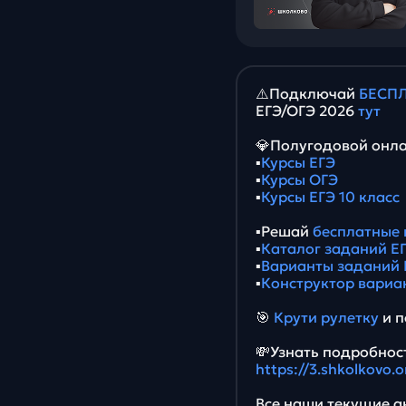
⚠️Подключай
БЕСПЛ
ЕГЭ/ОГЭ 2026
тут
💎Полугодовой онла
▪️
Курсы ЕГЭ
▪️
Курсы ОГЭ
▪️
Курсы ЕГЭ 10 класс
▪️Решай
бесплатные 
▪️
Каталог заданий ЕГ
▪️
Варианты заданий 
▪️
Конструктор вариа
🎯
Крути рулетку
и п
💸Узнать подробност
https://3.shkolkovo
Все наши текущие ак