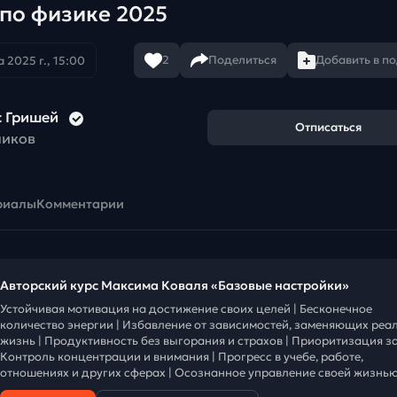
по физике 2025
2
Поделиться
Добавить в п
 2025 г., 15:00
с Гришей
Отписаться
чиков
риалы
Комментарии
Авторский курс Максима Коваля «Базовые настройки»
Устойчивая мотивация на достижение своих целей | Бесконечное
количество энергии | Избавление от зависимостей, заменяющих реа
жизнь | Продуктивность без выгорания и страхов | Приоритизация за
Контроль концентрации и внимания | Прогресс в учебе, работе,
отношениях и других сферах | Осознанное управление своей жизнью