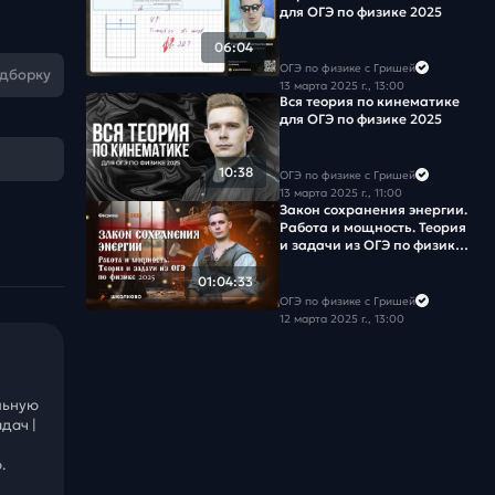
для ОГЭ по физике 2025
06:04
ОГЭ по физике с Гришей
одборку
13 марта 2025 г., 13:00
Вся теория по кинематике
для ОГЭ по физике 2025
10:38
ОГЭ по физике с Гришей
13 марта 2025 г., 11:00
Закон сохранения энергии.
Работа и мощность. Теория
и задачи из ОГЭ по физике
2025
01:04:33
ОГЭ по физике с Гришей
12 марта 2025 г., 13:00
льную
дач |
.