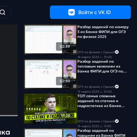
Войти c VK ID
Разбор заданий по номеру
3 из Банка ФИПИ для ОГЭ
по физике 2025
02:39
ОГЭ по физике с Гришей
16 марта 2025 г., 13:00
Разбор заданий по
тепловым явлениям из
Банка ФИПИ для ОГЭ по
физике 2025
02:50
ОГЭ по физике с Гришей
15 марта 2025 г., 13:00
ТОП самых сложных
заданий по статике и
гидростатике из Банка
ФИПИ для ОГЭ по физике
2025
17:28
ОГЭ по физике с Гришей
15 марта 2025 г., 11:00
нка
Разбор заданий по
поршням из Банка ФИПИ