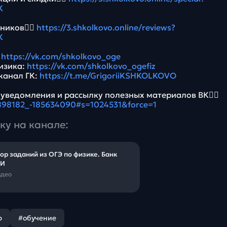
K
ников👉🏻
https://3.shkolkovo.online/reviews?
K
:
https://vk.com/shkolkovo_oge
Физика:
https://vk.com/shkolkovo_ogefiz
канал ГК:
https://t.me/GrigoriiKSHKOLKOVO
 уведомления и рассылку полезных материалов ВК👉🏻
5898182_-185634090#s=1024531&force=1
ку на канале:
ор заданий из ОГЭ по физике. Банк
И
идео
р
#обучение