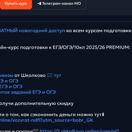
Купить курс
Телеграм-канал МО
АТНЫЙ новогодний доступ
ко всем курсам подготовки
йн-курс подготовки к ЕГЭ/ОГЭ/10кл 2025/26 PREMIUM:
квизы
от Школково
👉🏻 тут
Э и ОГЭ
ЕГЭ и ОГЭ
нтов заданий ЕГЭ и ОГЭ
олучи дополнительную скидку
и о том, как сэкономить деньги можно тут⬇️
.online/vozvrat-ndfl?utm_source=bobr_GK
ции и скидки👉🏻
https://3.shkolkovo.online/special?