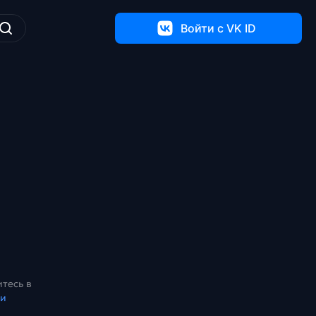
Войти c VK ID
тесь в
ки