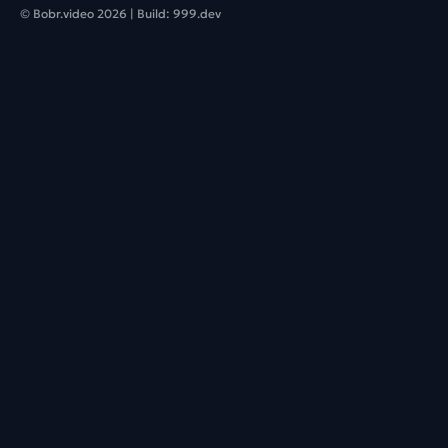
© Bobr.video
2026
| Build:
999.dev