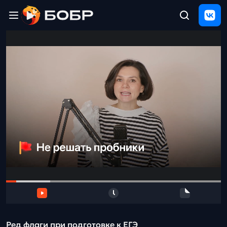
Главная
ЩЕЛЧОК
2026
Полезные
материалы
Проверка
сочинений
Тех
поддержка
Результаты
и
отзыв
Ред флаги при подготовке к ЕГЭ