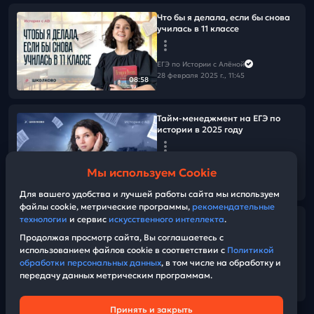
Что бы я делала, если бы снова
училась в 11 классе
ЕГЭ по Истории с Алёной
28 февраля 2025 г., 11:45
08:58
Тайм-менеджмент на ЕГЭ по
истории в 2025 году
ЕГЭ по Истории с Алёной
Мы используем Cookie
23 февраля 2025 г., 15:00
04:41
Для вашего удобства и лучшей работы сайта мы используем
файлы cookie, метрические программы,
рекомендательные
технологии
и сервис
искусственного интеллекта
.
Подготовка к ЕГЭ по истории с 0
за несколько недель
Продолжая просмотр сайта, Вы соглашаетесь с
использованием файлов cookie в соответствии с
Политикой
обработки персональных данных
, в том числе на обработку и
ЕГЭ по Истории с Алёной
передачу данных метрическим программам.
22 февраля 2025 г., 17:00
06:35
Принять и закрыть
Техническая поддержка