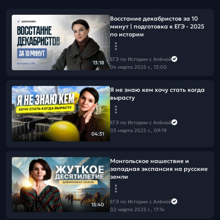
Восстание декабристов за 10
минут | подготовка к ЕГЭ - 2025
по истории
ЕГЭ по Истории с Алёной
13:18
04 марта 2025 г., 13:00
Я не знаю кем хочу стать когда
вырасту
ЕГЭ по Истории с Алёной
03 марта 2025 г., 09:19
04:31
Монгольское нашествие и
западная экспансия на русские
земли
ЕГЭ по Истории с Алёной
15:40
02 марта 2025 г., 17:14