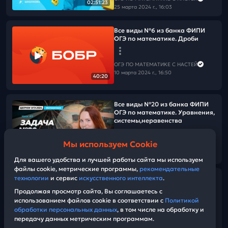
02:51:23
25 марта 2024 г., 16:03
Все виды №6 из банка ФИПИ
ОГЭ по математике. Дроби
ОГЭ ПО МАТЕМАТИКЕ С НАСТЕЙ
10 марта 2024 г., 16:50
40:20
Все виды №20 из банка ФИПИ
ОГЭ по математике. Уравнения,
системы,неравенства
Мы используем Cookie
ОГЭ ПО МАТЕМАТИКЕ С НАСТЕЙ
03:04:33
06 марта 2024 г., 17:14
Для вашего удобства и лучшей работы сайта мы используем
файлы cookie, метрические программы,
рекомендательные
технологии
и сервис
искусственного интеллекта
.
Все виды №20 из банка ФИПИ
ОГЭ по математике. Уравнения,
Продолжая просмотр сайта, Вы соглашаетесь с
системы,неравенства
использованием файлов cookie в соответствии с
Политикой
обработки персональных данных
, в том числе на обработку и
передачу данных метрическим программам.
ОГЭ ПО МАТЕМАТИКЕ С НАСТЕЙ
03:04:33