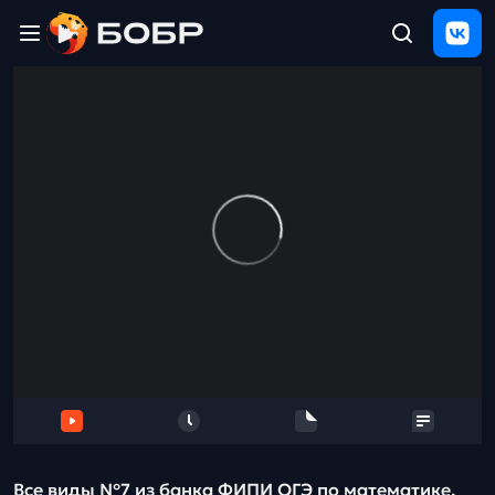
Главная
ЩЕЛЧОК
2026
Полезные
материалы
Проверка
сочинений
Тех
поддержка
Результаты
и
отзыв
Все виды №7 из банка ФИПИ ОГЭ по математике.