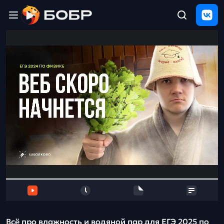
Главная
ЩЕЛЧОК
2026
Полезные
материалы
Проверка
сочинений
Тех
поддержка
Результаты
и
отзыв
Всё про влажность и водяной пар для ЕГЭ 2025 по