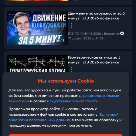
Движение по окружности за 5
минут | ЕГЭ 2026 по физике
ЕГЭ ПО ФИЗИКЕ 2026 с Виталичем
17 апреля 2024 г., 14:01
04:49
Геометрическая оптика за 5
минут | ЕГЭ 2026 по физике
ЕГЭ ПО ФИЗИКЕ 2026 с Виталичем
Мы используем Cookie
12 апреля 2024 г., 18:49
08:11
Для вашего удобства и лучшей работы сайта мы используем
файлы cookie, метрические программы,
рекомендательные
технологии
и сервис
искусственного интеллекта
.
Разбор олимпиады Росатом
2024 по физике | 11 класс |
Продолжая просмотр сайта, Вы соглашаетесь с
Комплект 1
использованием файлов cookie в соответствии с
Политикой
обработки персональных данных
, в том числе на обработку и
передачу данных метрическим программам.
ЕГЭ ПО ФИЗИКЕ 2026 с Виталичем
01:27:38
10 апреля 2024 г., 02:39