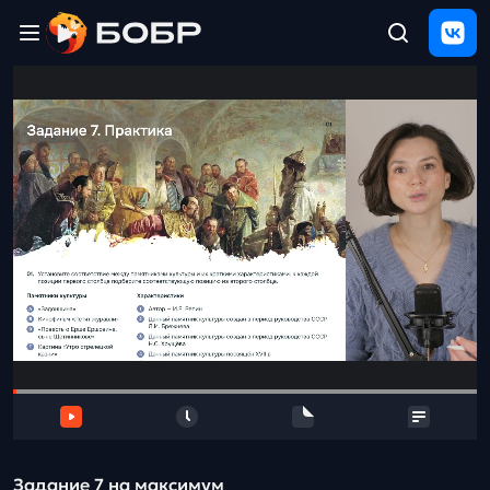
Главная
ЩЕЛЧОК
2026
Полезные
материалы
Проверка
сочинений
Тех
поддержка
Результаты
и
отзыв
Задание 7 на максимум