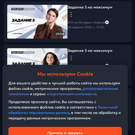
Задание 5 на максимум
ЕГЭ по Истории с Алёной
05 апреля 2025 г., 13:00
29:09
Задание 3 на максимум
ЕГЭ по Истории с Алёной
04 апреля 2025 г., 13:00
Мы используем Cookie
01:12:31
Для вашего удобства и лучшей работы сайта мы используем
файлы cookie, метрические программы,
рекомендательные
технологии
и сервис
искусственного интеллекта
.
Задание 2 на максимум
Продолжая просмотр сайта, Вы соглашаетесь с
использованием файлов cookie в соответствии с
Политикой
ЕГЭ по Истории с Алёной
обработки персональных данных
, в том числе на обработку и
03 апреля 2025 г., 15:00
передачу данных метрическим программам.
58:03
Принять и закрыть
Техническая поддержка