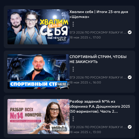
Хвалим себя | Итоги 23-его дня
«Щелчка»
ЕГЭ 2026 ПО РУССКОМУ ЯЗЫКУ И МАТЕМАТИКЕ
18 мая 2025 г., 17:00
26:45
СПОРТИВНЫЙ СТРИМ, ЧТОБЫ
НЕ ЗАКИСНУТЬ
ЕГЭ 2026 ПО РУССКОМУ ЯЗЫКУ И МАТЕМАТИКЕ
18 мая 2025 г., 16:00
46:12
Разбор заданий №14 из
сборника Р.А. Дощинского 2025
(50 вариантов). Часть 2
(варианты 26-50).
ЕГЭ 2026 ПО РУССКОМУ ЯЗЫКУ И МАТЕМАТИКЕ
01:43:35
18 мая 2025 г., 13:00