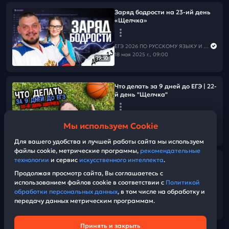
Заряд бодрости на 23-ий день
«Щелчка»
ЕГЭ 2026 ПО РУССКОМУ ЯЗЫКУ И МАТЕМАТИКЕ
18 мая 2025 г., 09:00
19:10
Что делать за 9 дней до ЕГЭ | 22-
й день "Щелчка"
ЕГЭ 2026 ПО РУССКОМУ ЯЗЫКУ И МАТЕМАТИКЕ
Мы используем Cookie
17 мая 2025 г., 18:00
05:01
Для вашего удобства и лучшей работы сайта мы используем
файлы cookie, метрические программы,
рекомендательные
технологии
и сервис
искусственного интеллекта
.
Шпаргалка №17 | ВСЕ
КОНСТРУКЦИИ по планиметрии
Продолжая просмотр сайта, Вы соглашаетесь с
использованием файлов cookie в соответствии с
Политикой
обработки персональных данных
, в том числе на обработку и
ЕГЭ 2026 ПО РУССКОМУ ЯЗЫКУ И МАТЕМАТИКЕ
передачу данных метрическим программам.
17 мая 2025 г., 10:00
04:55:21
Принять и закрыть
Техническая поддержка