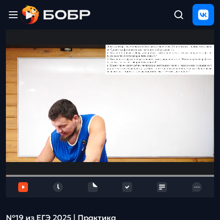
Главная
ЩЕЛЧОК
2026
Полезные
материалы
Проверка
сочинений
Тех
поддержка
Результаты
и
отзыв
№19 из ЕГЭ 2025 | Практика