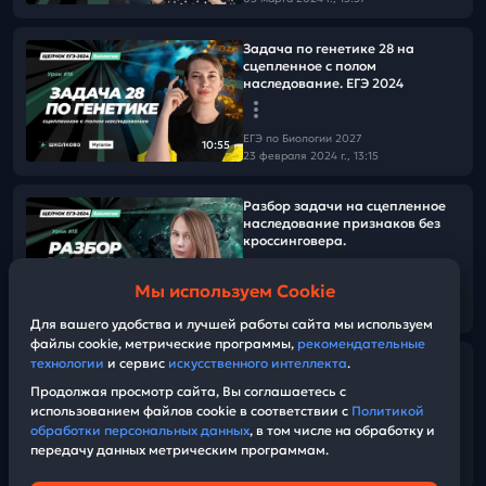
Задача по генетике 28 на
сцепленное с полом
наследование. ЕГЭ 2024
ЕГЭ по Биологии 2027
10:55
23 февраля 2024 г., 13:15
Разбор задачи на сцепленное
наследование признаков без
кроссинговера.
Мы используем Cookie
ЕГЭ по Биологии 2027
08:15
19 февраля 2024 г., 12:00
Для вашего удобства и лучшей работы сайта мы используем
файлы cookie, метрические программы,
рекомендательные
Разбор задачи по генетике "4
технологии
и сервис
искусственного интеллекта
.
цифры" сцепленное с
Продолжая просмотр сайта, Вы соглашаетесь с
кроссинговером
использованием файлов cookie в соответствии с
Политикой
обработки персональных данных
, в том числе на обработку и
передачу данных метрическим программам.
ЕГЭ по Биологии 2027
10:43
14 февраля 2024 г., 13:00