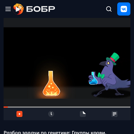
Главная
ЩЕЛЧОК
2026
Полезные
материалы
Проверка
сочинений
Тех
поддержка
Результаты
и
отзыв
Разбор задачи по генетике: Группы крови.