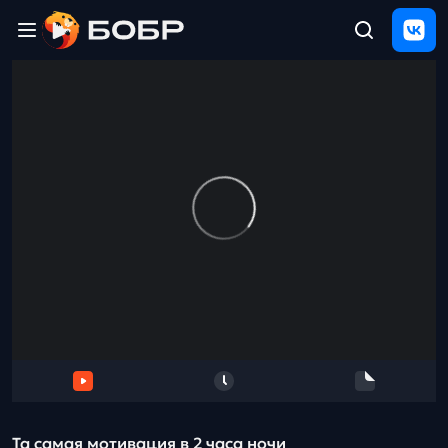
Главная
ЩЕЛЧОК
2026
Полезные
материалы
Проверка
сочинений
Тех
поддержка
Результаты
и
отзыв
Та самая мотивация в 2 часа ночи