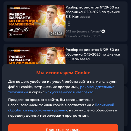
Разбор вариантов №29-30 из
сборника ОГЭ-2025 по физике
Е.Е. Камзеева
ОГЭ по физике с Гришей
01:25:21
10 ноября 2024 г., 03:01
Разбор вариантов №29-30 из
сборника ОГЭ-2025 по физике
Е.Е. Камзеева
Мы используем Cookie
ОГЭ по физике с Гришей
01:25:22
09 ноября 2024 г., 17:00
Для вашего удобства и лучшей работы сайта мы используем
файлы cookie, метрические программы,
рекомендательные
технологии
и сервис
искусственного интеллекта
.
Разбор вариантов №27-28 из
сборника ОГЭ-2025 по физике
Продолжая просмотр сайта, Вы соглашаетесь с
Е.Е. Камзеева
использованием файлов cookie в соответствии с
Политикой
обработки персональных данных
, в том числе на обработку и
передачу данных метрическим программам.
ОГЭ по физике с Гришей
01:07:03
09 ноября 2024 г., 03:14
Принять и закрыть