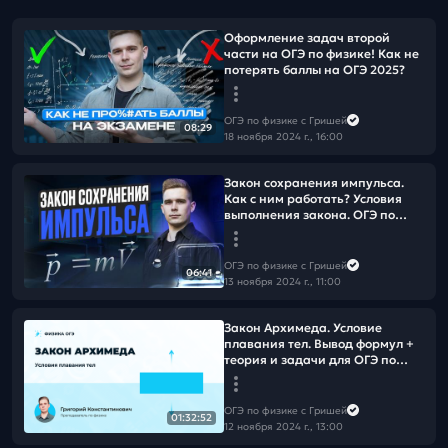
Оформление задач второй
части на ОГЭ по физике! Как не
потерять баллы на ОГЭ 2025?
ОГЭ по физике с Гришей
08:29
18 ноября 2024 г., 16:00
Закон сохранения импульса.
Как с ним работать? Условия
выполнения закона. ОГЭ по
физике 2025
ОГЭ по физике с Гришей
06:41
13 ноября 2024 г., 11:00
Закон Архимеда. Условие
плавания тел. Вывод формул +
теория и задачи для ОГЭ по
физике 2025
ОГЭ по физике с Гришей
01:32:52
12 ноября 2024 г., 13:00